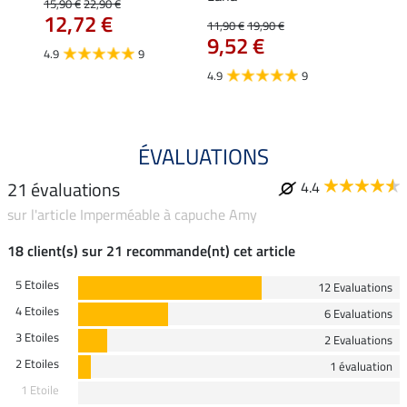
15,90 €
22,90 €
15,90 
12,72 €
12,
11,90 €
19,90 €
9,52 €
4.9
9
4.7
4.9
9
ÉVALUATIONS
21 évaluations
4.4
sur l'article Imperméable à capuche Amy
18 client(s) sur 21 recommande(nt) cet article
5 Etoiles
12 Evaluations
4 Etoiles
6 Evaluations
3 Etoiles
2 Evaluations
2 Etoiles
1 évaluation
1 Etoile