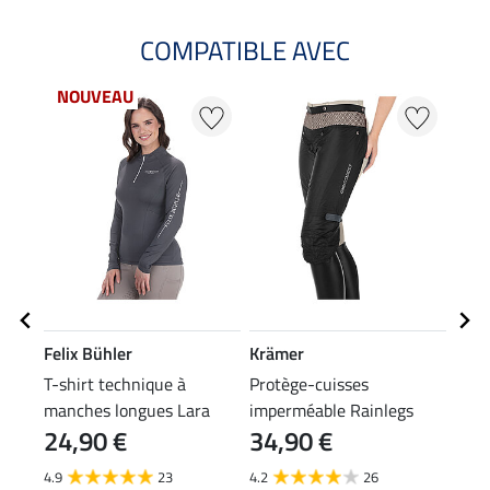
COMPATIBLE AVEC
NOUVEAU
Felix Bühler
Krämer
Feli
T-shirt technique à
Protège-cuisses
Pant
manches longues Lara
imperméable Rainlegs
tech
24,90 €
34,90 €
69
4.9
23
4.2
26