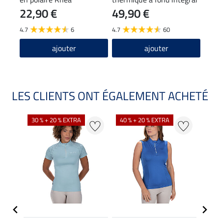
22,90 €
49,90 €
4,9
Grip Hermine
4.7
6
4.7
60
4.3
ajouter
ajouter
LES CLIENTS ONT ÉGALEMENT ACHETÉ
30 % + 20 % EXTRA
40 % + 20 % EXTRA
20 %