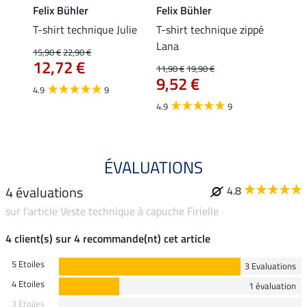
Felix Bühler
Felix Bühler
Felix
essa
T-shirt technique Julie
T-shirt technique zippé
Polo 
Lana
15,90 €
22,90 €
15,90 
12,72 €
12,
11,90 €
19,90 €
9,52 €
4.9
9
4.7
4.9
9
ÉVALUATIONS
4 évaluations
4.8
sur l'article Veste technique à capuche Firielle
4 client(s) sur 4 recommande(nt) cet article
5 Etoiles
3 Evaluations
4 Etoiles
1 évaluation
3 Etoiles