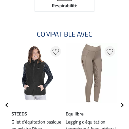
Respirabilité
COMPATIBLE AVEC
NO
STEEDS
Equilibre
STE
Gilet d'équitation basique
Legging d'équitation
Chau
en polaire Rhea
thermique à fond intégral
losa