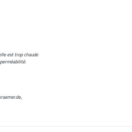
elle est trop chaude
mperméabilité.
kraemer.de,