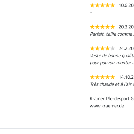
10.6.2
-
20.3.2
Parfait, taille comme i
24.2.2
Veste de bonne qualité
pour pouvoir monter à 
14.10.
Très chaude et à l'air
Krämer Pferdesport G
www.kraemer.de