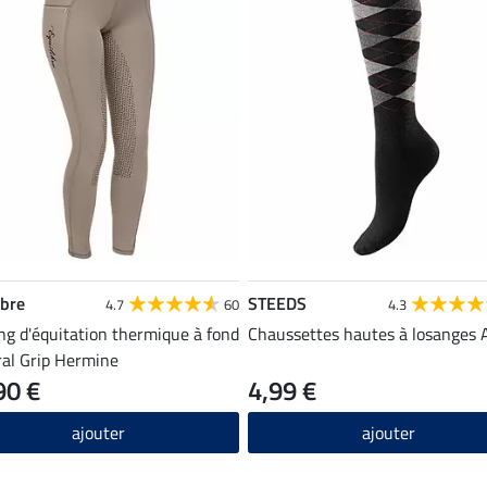
ibre
STEEDS
4.7
60
4.3
ng d'équitation thermique à fond
Chaussettes hautes à losanges 
ral Grip Hermine
90 €
4,99 €
ajouter
ajouter