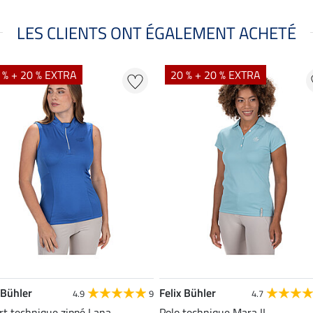
LES CLIENTS ONT ÉGALEMENT ACHETÉ
 % + 20 % EXTRA
20 % + 20 % EXTRA
 Bühler
Felix Bühler
4.9
9
4.7
rt technique zippé Lana
Polo technique Mara II