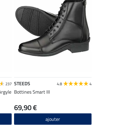
STEEDS
237
4.8
4
Argyle
Bottines Smart III
69,90 €
ajouter