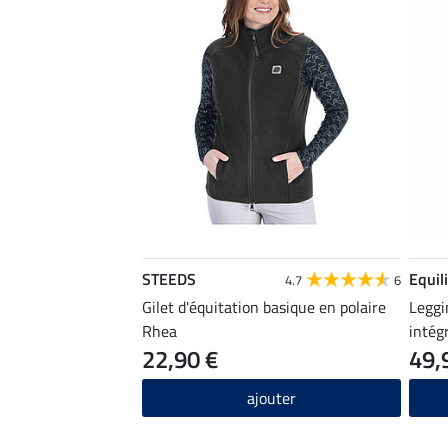
STEEDS
Equil
4.7
6
Gilet d'équitation basique en polaire
Leggi
Rhea
intég
22,90 €
49,
ajouter