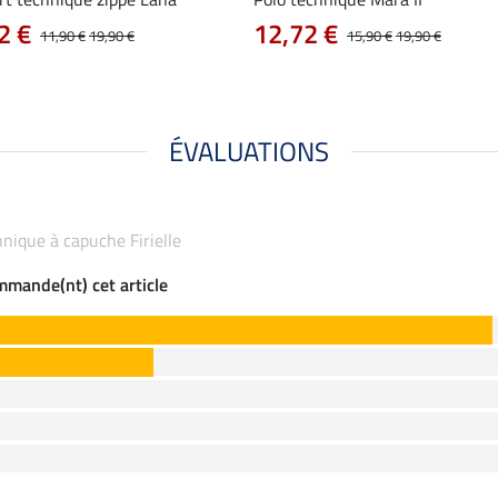
2 €
12,72 €
11,90 €
19,90 €
15,90 €
19,90 €
ÉVALUATIONS
chnique à capuche Firielle
ommande(nt) cet article