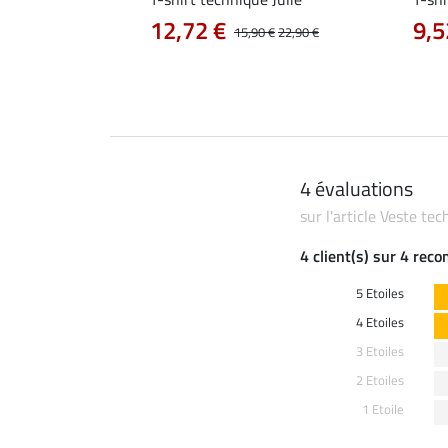
12,72 €
9,5
14,90 €
15,90 €
22,90 €
4 évaluations
sur l'article Veste te
4 client(s) sur 4 rec
5 Etoiles
4 Etoiles
3 Etoiles
2 Etoiles
1 Etoile