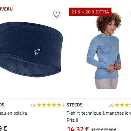
UVEAU
21 % + 20 % EXTRA
DS
STEEDS
4.9
7
5.0
au en polaire
T-shirt technique à manches lo
Pria II
9 €
14,32 €
17,90 €
22,90 €