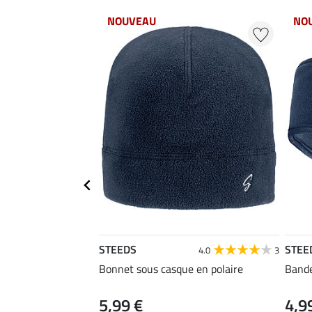
NOUVEAU
NO
STEEDS
STEE
4.0
3
Bonnet sous casque en polaire
Bande
5,99 €
4,9