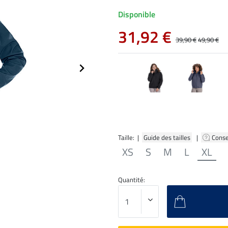
Disponible
31,92 €
39,90 €
49,90 €
Taille: |
Guide des tailles
|
Conse
XS
S
M
L
XL
Quantité: