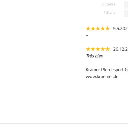
2 Etoiles
1 Etoile
5.5.20
-
26.12.
Très bien
Krämer Pferdesport G
www.kraemer.de