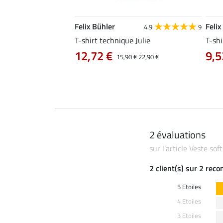
Felix Bühler
Felix
4.8
25
4.9
9
e Tessa
T-shirt technique Julie
T-shi
12,72 €
9,5
14,90 €
15,90 €
22,90 €
2 évaluations
sur l'article Veste sof
2 client(s) sur 2 rec
5 Etoiles
4 Etoiles
3 Etoiles