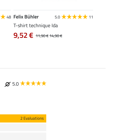
Felix Bühler
STONEDEEK
48
5.0
11
4
T-shirt technique Ida
Débardeur femme Te
9,52 €
9,52 €
11,90 €
14,90 €
11,90 €
14,9
5.0
2 Evaluations