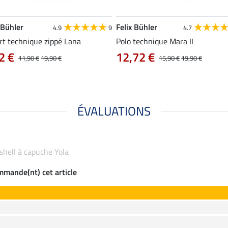
 Bühler
Felix Bühler
4.9
9
4.7
rt technique zippé Lana
Polo technique Mara II
2 €
12,72 €
11,90 €
19,90 €
15,90 €
19,90 €
ÉVALUATIONS
tshell à capuche Yola
ommande(nt) cet article