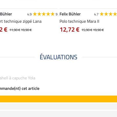
 Bühler
Felix Bühler
4.9
9
4.7
rt technique zippé Lana
Polo technique Mara II
2 €
12,72 €
11,90 €
19,90 €
15,90 €
19,90 €
ÉVALUATIONS
tshell à capuche Yola
ommande(nt) cet article