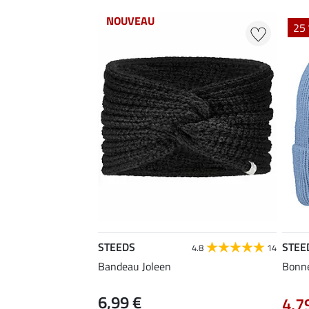
NOUVEAU
25 
STEEDS
STEE
4.8
14
Bandeau Joleen
Bonn
6,99 €
4,7