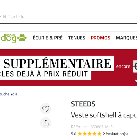
ÉCURIE & PRÉ
TENUES
PROMOS
MARQUE
encore
apuche Yola
STEEDS
Veste softshell à cap
Référence: 653807-M-S
5.0
2 évaluation(s)