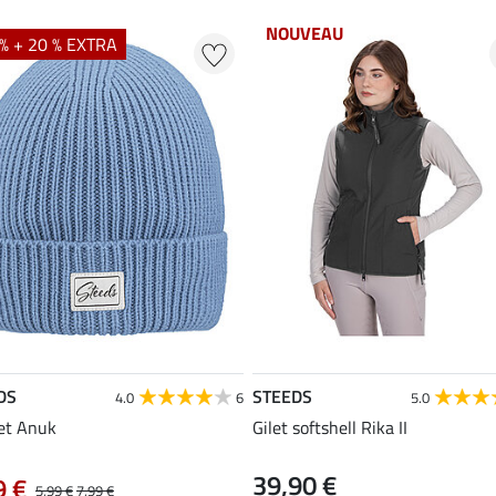
NOUVEAU
% + 20 % EXTRA
DS
STEEDS
4.0
6
5.0
et Anuk
Gilet softshell Rika II
39,90 €
9 €
5,99 €
7,99 €