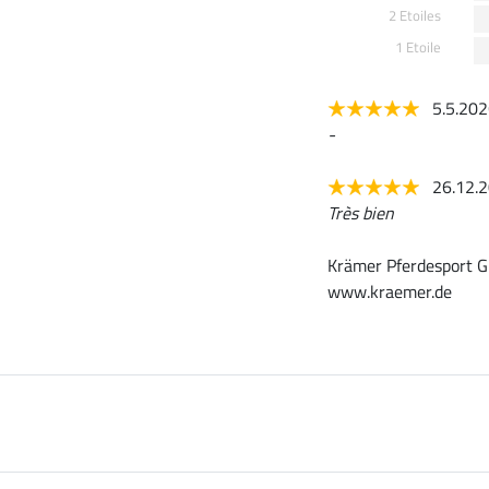
2 Etoiles
1 Etoile
5.5.20
-
26.12.
Très bien
Krämer Pferdesport G
www.kraemer.de