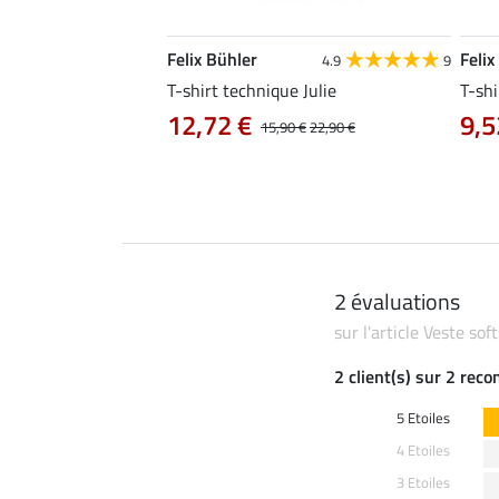
Felix Bühler
Felix
4.8
25
4.9
9
e Tessa
T-shirt technique Julie
T-shi
12,72 €
9,5
14,90 €
15,90 €
22,90 €
2 évaluations
sur l'article Veste sof
2 client(s) sur 2 rec
5 Etoiles
4 Etoiles
3 Etoiles