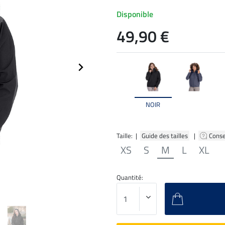
Disponible
49,90 €
NOIR
Taille: |
Guide des tailles
|
Conse
XS
S
M
L
XL
Quantité: