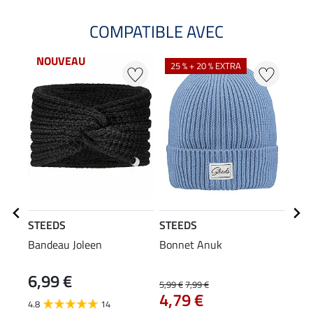
COMPATIBLE AVEC
NOUVEAU
NO
25 % + 20 % EXTRA
STEEDS
STEEDS
STE
Bandeau Joleen
Bonnet Anuk
Gilet
6,99 €
39
5,99 €
7,99 €
4,79 €
4.8
14
5.0