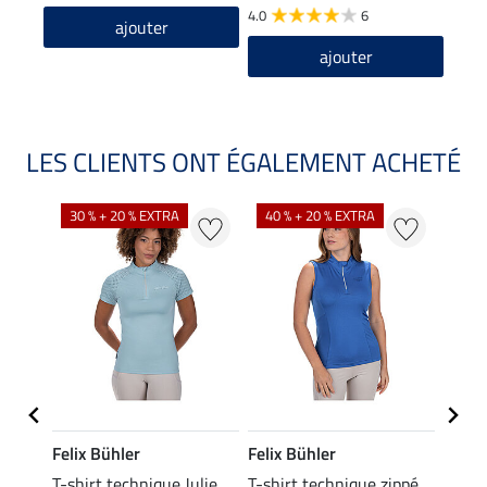
4.0
6
ajouter
ajouter
LES CLIENTS ONT ÉGALEMENT ACHETÉ
30 % + 20 % EXTRA
40 % + 20 % EXTRA
20 %
Felix Bühler
Felix Bühler
Felix
essa
T-shirt technique Julie
T-shirt technique zippé
Polo 