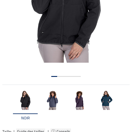
NOIR
Taille: |
Guide des tailles
|
Conseils