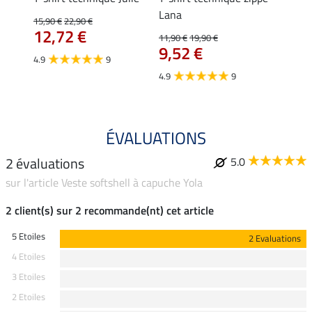
Lana
15,90 €
22,90 €
15,90 
12,72 €
12,
11,90 €
19,90 €
9,52 €
4.9
9
4.7
4.9
9
ÉVALUATIONS
2 évaluations
5.0
sur l'article Veste softshell à capuche Yola
2 client(s) sur 2 recommande(nt) cet article
5 Etoiles
2 Evaluations
4 Etoiles
3 Etoiles
2 Etoiles