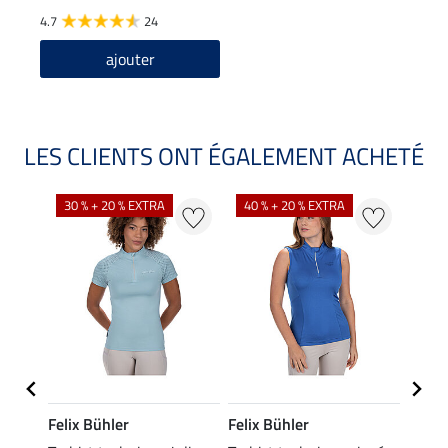
4.7
24
ajouter
LES CLIENTS ONT ÉGALEMENT ACHETÉ
30 % + 20 % EXTRA
40 % + 20 % EXTRA
20 %
Felix Bühler
Felix Bühler
Felix