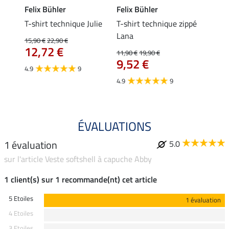
Felix Bühler
Felix Bühler
Felix
essa
T-shirt technique Julie
T-shirt technique zippé
Polo 
Lana
15,90 €
22,90 €
15,90 
12,72 €
12,
11,90 €
19,90 €
9,52 €
4.9
9
4.7
4.9
9
ÉVALUATIONS
1 évaluation
5.0
sur l'article Veste softshell à capuche Abby
1 client(s) sur 1 recommande(nt) cet article
5 Etoiles
1 évaluation
4 Etoiles
3 Etoiles