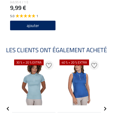
pantalons d'équitation
(49,95 € / 1 l)
9,99 €
5.0
1
ajouter
LES CLIENTS ONT ÉGALEMENT ACHETÉ
30 % + 20 % EXTRA
40 % + 20 % EXTRA
20 %