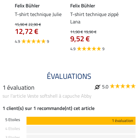
Felix Bühler
Felix Bühler
Felix
essa
T-shirt technique Julie
T-shirt technique zippé
Polo 
Lana
15,90 €
22,90 €
15,90 
12,72 €
12,
11,90 €
19,90 €
9,52 €
4.9
9
4.7
4.9
9
ÉVALUATIONS
1 évaluation
5.0
sur l'article Veste softshell à capuche Abby
1 client(s) sur 1 recommande(nt) cet article
5 Etoiles
1 évaluation
4 Etoiles
3 Etoiles