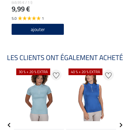
pantalons d'équitation
(49,95 € / 1 l)
9,99 €
5.0
1
ajouter
LES CLIENTS ONT ÉGALEMENT ACHETÉ
30 % + 20 % EXTRA
40 % + 20 % EXTRA
20 %