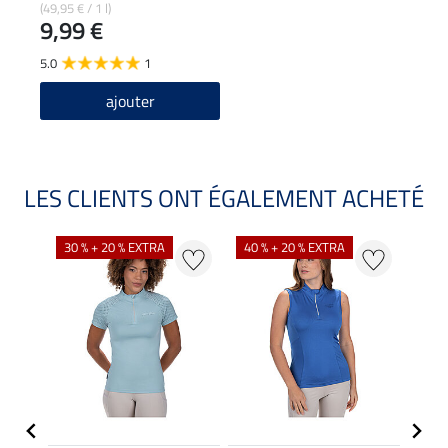
pantalons d'équitation
(49,95 € / 1 l)
9,99 €
5.0
1
ajouter
LES CLIENTS ONT ÉGALEMENT ACHETÉ
30 % + 20 % EXTRA
40 % + 20 % EXTRA
20 %