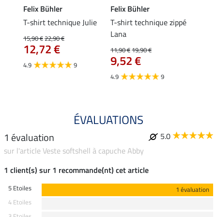
Felix Bühler
Felix Bühler
Felix
da
T-shirt technique Julie
T-shirt technique zippé
Polo 
Lana
15,90 €
22,90 €
15,90 
12,72 €
12,
11,90 €
19,90 €
9,52 €
4.9
9
4.7
4.9
9
ÉVALUATIONS
1 évaluation
5.0
sur l'article Veste softshell à capuche Abby
1 client(s) sur 1 recommande(nt) cet article
5 Etoiles
1 évaluation
4 Etoiles
3 Etoiles