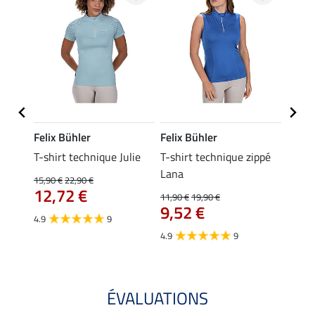
Felix Bühler
Felix Bühler
Felix
ia
T-shirt technique Julie
T-shirt technique zippé
Polo 
Lana
15,90 €
22,90 €
15,90 
12,72 €
12,
11,90 €
19,90 €
9,52 €
4.9
9
4.7
4.9
9
ÉVALUATIONS