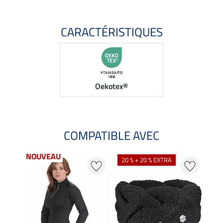
CARACTÉRISTIQUES
Oekotex®
COMPATIBLE AVEC
NOUVEAU
20 % + 20 % EXTRA
20