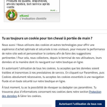
Boutique climatiquement
Tu as toujours un cookie pour ton cheval à portée de main ?
neutre
Nous aussi ! Nous utilisons des cookies et autres technologies pour offrir une
expérience d'achat optimale et sécurisée à nos visiteurs, pour mesurer la performance
Livraison par
de notre site web et personnaliser le contenu afin de faire des suggestions
pertinentes ! Pour cela, nous collectons, depuis le terminal de nos utilisateurs, leurs
données et la manière dont ils naviguent sur notre boutique en ligne.
En autorisant l'utilisation de tous les cookies, tu acceptes que tes données soient
Paiement sécurisé
traitées et transmises à nos prestataires de servics. En cliquant sur Paramètres, puis
Cookies absolument nécessaires, tu acceptes les cookies essentiels à une navigation
fluide et en toute sécurité sur notre boutique en ligne.
À tout moment, tu as la possibilité de révoquer ou dadapter ces paramètres. Tu
Mentions légales
trouveras plus d'informations concernant nos cookies dans notre section
Protection
des données
& Gérer les cookies.
Dernière actualisation le 08.08.2026 à 03:00
Autorisant l'utilisation de tous nos