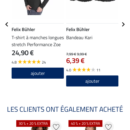
Felix Bühler
Felix Bühler
Feli
T-shirt à manches longues
Bandeau Kari
Écha
stretch Performance Zoe
24,90 €
7,99 €
9,99 €
15,90
6,39 €
12
4.8
24
4.0
11
5.0
ajouter
ajouter
LES CLIENTS ONT ÉGALEMENT ACHETÉ
30 % + 20 % EXTRA
40 % + 20 % EXTRA
20 %