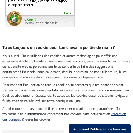
Boutique climatiquement
Tu as toujours un cookie pour ton cheval à portée de main ?
neutre
Nous aussi ! Nous utilisons des cookies et autres technologies pour offrir une
expérience d'achat optimale et sécurisée à nos visiteurs, pour mesurer la performance
Livraison par
de notre site web et personnaliser le contenu afin de faire des suggestions
pertinentes ! Pour cela, nous collectons, depuis le terminal de nos utilisateurs, leurs
données et la manière dont ils naviguent sur notre boutique en ligne.
En autorisant l'utilisation de tous les cookies, tu acceptes que tes données soient
Paiement sécurisé
traitées et transmises à nos prestataires de servics. En cliquant sur Paramètres, puis
Cookies absolument nécessaires, tu acceptes les cookies essentiels à une navigation
fluide et en toute sécurité sur notre boutique en ligne.
À tout moment, tu as la possibilité de révoquer ou dadapter ces paramètres. Tu
Mentions légales
trouveras plus d'informations concernant nos cookies dans notre section
Protection
des données
& Gérer les cookies.
Dernière actualisation le 09.08.2026 à 07:13
Autorisant l'utilisation de tous nos