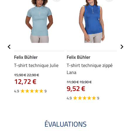
Felix Bühler
Felix Bühler
Felix
ia
T-shirt technique Julie
T-shirt technique zippé
Polo 
Lana
15,90 €
22,90 €
15,90 
12,72 €
12,
11,90 €
19,90 €
9,52 €
4.9
9
4.7
4.9
9
ÉVALUATIONS