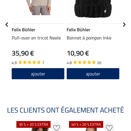
Felix Bühler
Felix Bühler
Feli
Pull-over en tricot Neele
Bonnet à pompon Inke
Band
35,90 €
10,90 €
5,99 
4,7
4.9
7
4.8
20
4.7
ajouter
ajouter
LES CLIENTS ONT ÉGALEMENT ACHETÉ
30 % + 20 % EXTRA
40 % + 20 % EXTRA
20 %