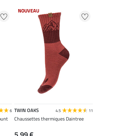
NOUVEAU
TWIN OAKS
6
4.5
11
ount
Chaussettes thermiques Daintree
5,99 €