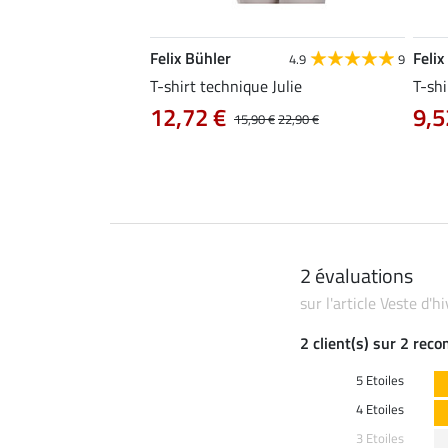
Felix Bühler
Felix
4.8
25
4.9
9
e Tessa
T-shirt technique Julie
T-shi
12,72 €
9,5
14,90 €
15,90 €
22,90 €
2 évaluations
sur l'article Veste d
2 client(s) sur 2 rec
5 Etoiles
4 Etoiles
3 Etoiles