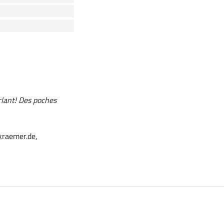
rlant! Des poches
kraemer.de,