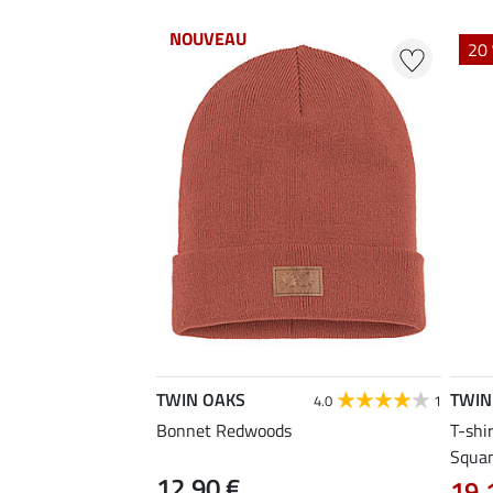
NOUVEAU
20 
TWIN OAKS
TWIN
4.0
1
Bonnet Redwoods
T-shi
Squa
12,90 €
19,