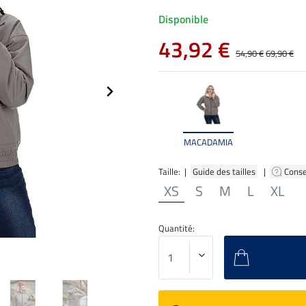
Disponible
43,92 €
54,90 €
69,90 €
MACADAMIA
Taille: |
Guide des tailles
|
Conse
XS
S
M
L
XL
Quantité: