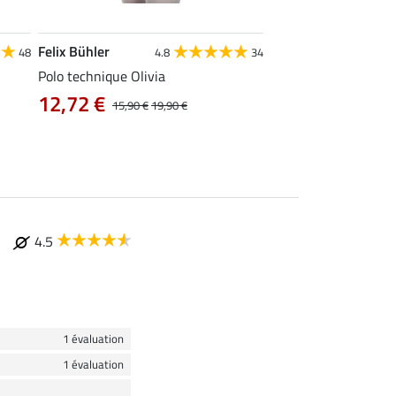
Felix Bühler
STONEDEEK
48
4.8
34
4
Polo technique Olivia
Débardeur femme Te
12,72 €
9,52 €
15,90 €
19,90 €
11,90 €
14,9
4.5
1 évaluation
1 évaluation