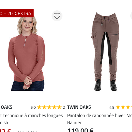
% + 20 % EXTRA
 OAKS
TWIN OAKS
5.0
2
4.8
rt technique à manches longues
Pantalon de randonnée hiver M
mish
Rainier
119,00 €
12 €
23,90 €
29,90 €