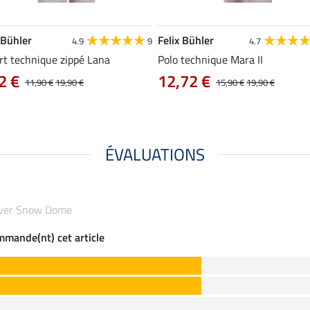
 Bühler
Felix Bühler
4.9
9
4.7
rt technique zippé Lana
Polo technique Mara II
2 €
12,72 €
11,90 €
19,90 €
15,90 €
19,90 €
ÉVALUATIONS
'hiver Snow Dome
ommande(nt) cet article