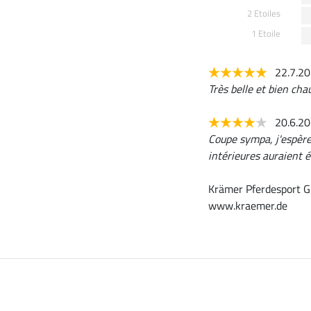
2 Etoiles
1 Etoile
22.7.2
Très belle et bien cha
20.6.2
Coupe sympa, j'espère 
intérieures auraient é
Krämer Pferdesport G
www.kraemer.de