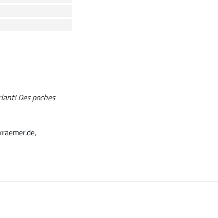
rlant! Des poches
kraemer.de,