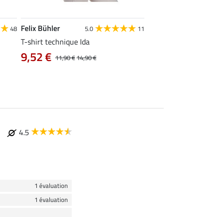
Felix Bühler
STONEDEEK
48
5.0
11
4
T-shirt technique Ida
Débardeur femme Te
9,52 €
9,52 €
11,90 €
14,90 €
11,90 €
14,9
4.5
1 évaluation
1 évaluation