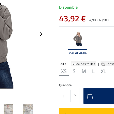
Disponible
43,92 €
54,90 €
69,90 €
MACADAMIA
Taille: |
Guide des tailles
|
Conse
XS
S
M
L
XL
Quantité: