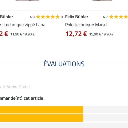
 Bühler
Felix Bühler
4.9
9
4.7
rt technique zippé Lana
Polo technique Mara II
2 €
12,72 €
11,90 €
19,90 €
15,90 €
19,90 €
ÉVALUATIONS
'hiver Snow Dome
ommande(nt) cet article