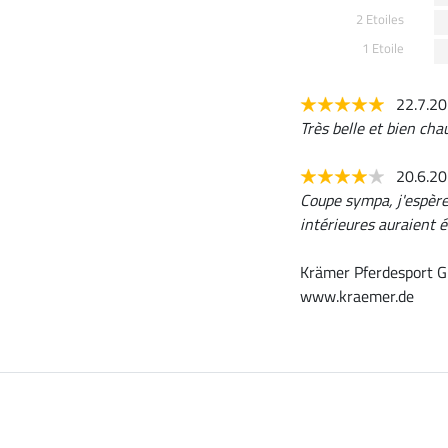
2 Etoiles
1 Etoile
22.7.2
Très belle et bien cha
20.6.2
Coupe sympa, j'espère 
intérieures auraient é
Krämer Pferdesport G
www.kraemer.de