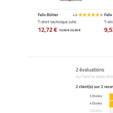
Felix Bühler
Felix
4.8
25
4.9
9
e Tessa
T-shirt technique Julie
T-shi
12,72 €
9,5
14,90 €
15,90 €
22,90 €
2 évaluations
sur l'article Veste d
2 client(s) sur 2 rec
5 Etoiles
4 Etoiles
3 Etoiles