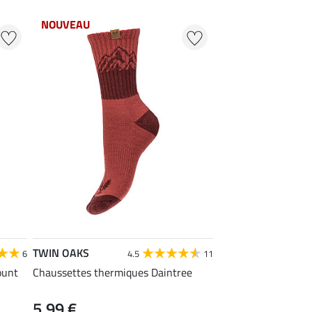
NOUVEAU
TWIN OAKS
6
4.5
11
ount
Chaussettes thermiques Daintree
5,99 €