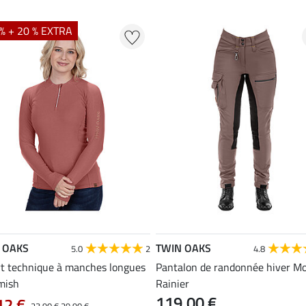
% + 20 % EXTRA
 OAKS
TWIN OAKS
5.0
2
4.8
rt technique à manches longues
Pantalon de randonnée hiver M
mish
Rainier
119,00 €
12 €
23,90 €
29,90 €