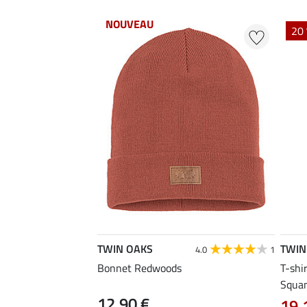
NOUVEAU
20 
TWIN OAKS
TWIN
4.0
1
Bonnet Redwoods
T-shi
Squa
12,90 €
19,