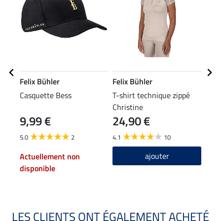
Felix Bühler
Felix Bühler
Feli
Casquette Bess
T-shirt technique zippé
Vest
Christine
Perf
9,99 €
24,90 €
34
5.0
2
4.1
10
4.3
ajouter
Actuellement non
disponible
LES CLIENTS ONT ÉGALEMENT ACHETÉ