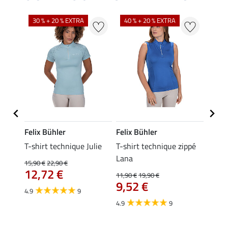
30 % + 20 % EXTRA
40 % + 20 % EXTRA
20 %
Felix Bühler
Felix Bühler
Felix
ia
T-shirt technique Julie
T-shirt technique zippé
Polo 
Lana
15,90 €
22,90 €
15,90 
12,72 €
12,
11,90 €
19,90 €
9,52 €
4.9
9
4.7
4.9
9