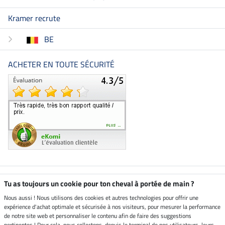
Kramer recrute
BE
ACHETER EN TOUTE SÉCURITÉ
Boutique climatiquement
Tu as toujours un cookie pour ton cheval à portée de main ?
neutre
Nous aussi ! Nous utilisons des cookies et autres technologies pour offrir une
expérience d'achat optimale et sécurisée à nos visiteurs, pour mesurer la performance
Livraison par
de notre site web et personnaliser le contenu afin de faire des suggestions
pertinentes ! Pour cela, nous collectons, depuis le terminal de nos utilisateurs, leurs