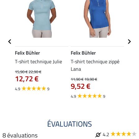
Felix Bühler
Felix Bühler
Felix
ia
T-shirt technique Julie
T-shirt technique zippé
Polo 
Lana
15,90 €
22,90 €
15,90 
12,72 €
12,
11,90 €
19,90 €
9,52 €
4.9
9
4.7
4.9
9
ÉVALUATIONS
8 évaluations
4.2