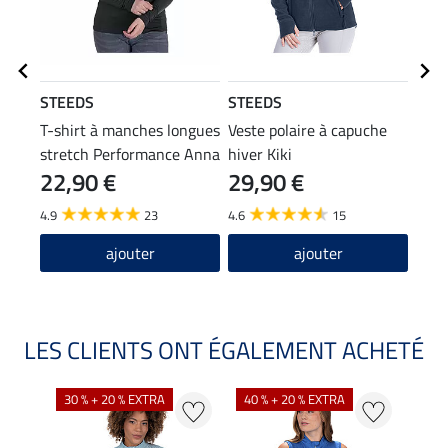
STEEDS
STEEDS
STE
T-shirt à manches longues
Veste polaire à capuche
Bon
stretch Performance Anna
hiver Kiki
22,90 €
29,90 €
7,9
4.9
23
4.6
15
4.0
ajouter
ajouter
LES CLIENTS ONT ÉGALEMENT ACHETÉ
30 % + 20 % EXTRA
40 % + 20 % EXTRA
20 %