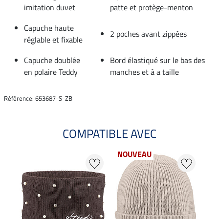
imitation duvet
patte et protège-menton
Capuche haute
2 poches avant zippées
réglable et fixable
Capuche doublée
Bord élastiqué sur le bas des
en polaire Teddy
manches et à a taille
Référence: 653687-S-ZB
COMPATIBLE AVEC
NOUVEAU
20