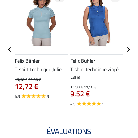
Felix Bühler
Felix Bühler
Felix
ia
T-shirt technique Julie
T-shirt technique zippé
Polo 
Lana
15,90 €
22,90 €
15,90 
12,72 €
12,
11,90 €
19,90 €
9,52 €
4.9
9
4.7
4.9
9
ÉVALUATIONS