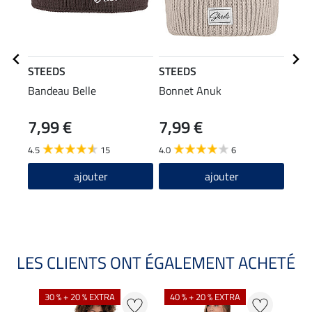
STEEDS
STEEDS
STE
Bandeau Belle
Bonnet Anuk
Pola
7,99 €
7,99 €
23,90
19
4.5
15
4.0
6
5.0
ajouter
ajouter
LES CLIENTS ONT ÉGALEMENT ACHETÉ
30 % + 20 % EXTRA
40 % + 20 % EXTRA
20 %