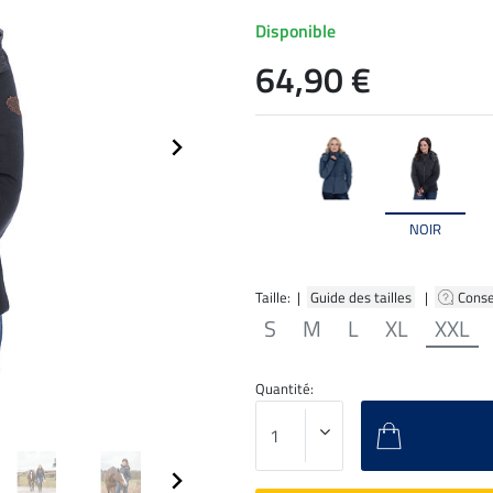
Disponible
64,90 €
NOIR
Taille: |
Guide des tailles
|
Conse
S
M
L
XL
XXL
Quantité: