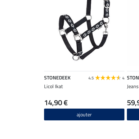
STONEDEEK
STON
4.5
4
Licol Ikat
Jeans
14,90 €
59,
ajouter