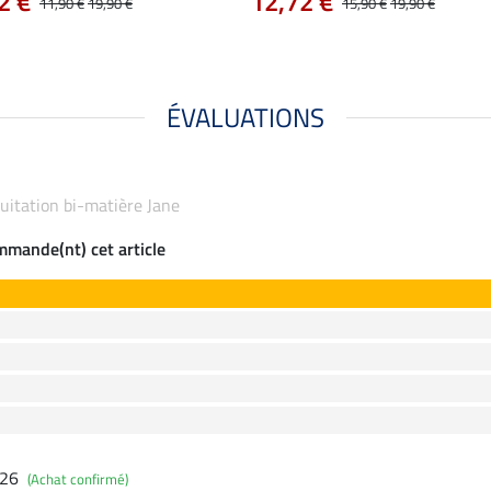
2 €
12,72 €
11,90 €
19,90 €
15,90 €
19,90 €
ÉVALUATIONS
équitation bi-matière Jane
ommande(nt) cet article
026
(Achat confirmé)