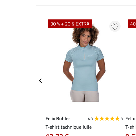
EXTRA
30 % + 20 % EXTRA
40
Felix Bühler
Felix
4.8
34
4.9
9
livia
T-shirt technique Julie
T-shi