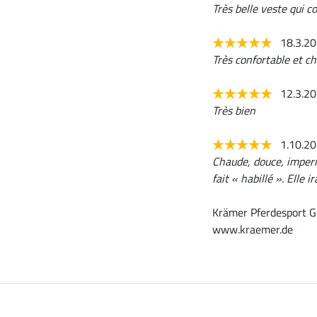
Très belle veste qui 
18.3.2
Très confortable et c
12.3.2
Très bien
1.10.2
Chaude, douce, impermé
fait « habillé ». Elle 
Krämer Pferdesport G
www.kraemer.de