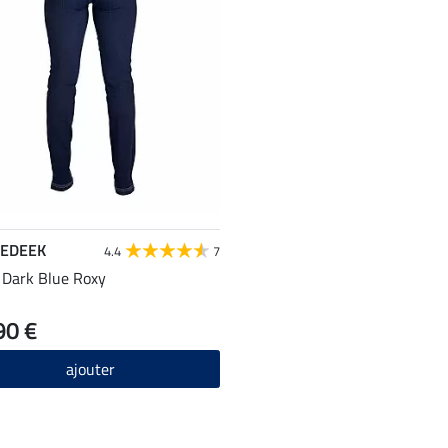
EDEEK
4.4
7
 Dark Blue Roxy
90 €
ajouter