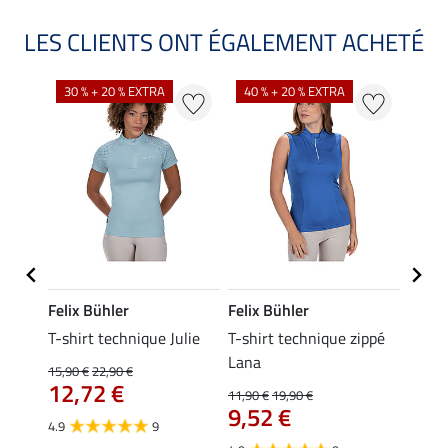
LES CLIENTS ONT ÉGALEMENT ACHETÉ
30 % + 20 % EXTRA
40 % + 20 % EXTRA
20 %
Felix Bühler
Felix Bühler
Felix
ia
T-shirt technique Julie
T-shirt technique zippé
Polo 
Lana
15,90 €
22,90 €
15,90 
12,72 €
12,
11,90 €
19,90 €
9,52 €
4.9
9
4.7