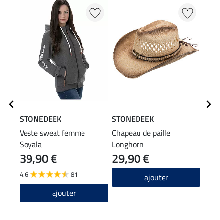
STONEDEEK
STONEDEEK
STO
Veste sweat femme
Chapeau de paille
Band
Soyala
Longhorn
39,90 €
29,90 €
7,9
4.6
81
5.0
ajouter
ajouter