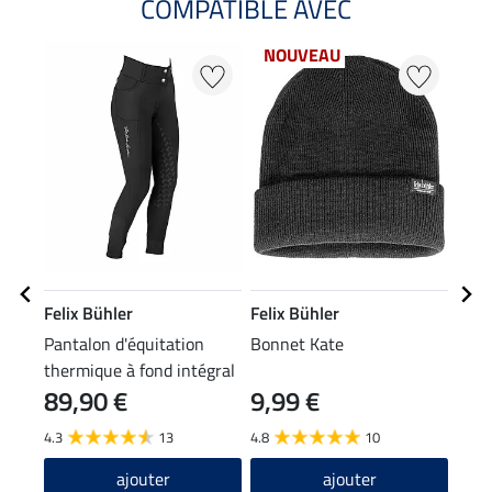
COMPATIBLE AVEC
NOUVEAU
22
Felix Bühler
Felix Bühler
Feli
Pantalon d'équitation
Bonnet Kate
Écha
thermique à fond intégral
89,90 €
9,99 €
grip Jessica
13,90
11
4.3
13
4.8
10
5.0
ajouter
ajouter