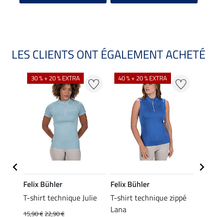
LES CLIENTS ONT ÉGALEMENT ACHETÉ
30 % + 20 % EXTRA
40 % + 20 % EXTRA
20 %
Felix Bühler
Felix Bühler
Felix
essa
T-shirt technique Julie
T-shirt technique zippé
Polo 
Lana
15,90 €
22,90 €
15,90 