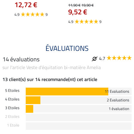
12,72 €
12,
11,90 €
19,90 €
9,52 €
4.9
9
4.7
4.9
9
ÉVALUATIONS
14 évaluations
4.7
sur l'article Veste d'équitation bi-matière Amelia
13 client(s) sur 14 recommande(nt) cet article
5 Etoiles
11 Evaluations
4 Etoiles
2 Evaluations
3 Etoiles
1 évaluation
2 Etoiles
1 Etoile