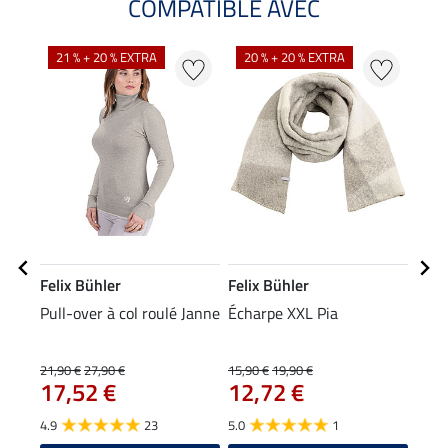
COMPATIBLE AVEC
NO
21 % + 20 % EXTRA
20 % + 20 % EXTRA
Felix Bühler
Felix Bühler
Feli
Pull-over à col roulé Janne
Écharpe XXL Pia
Bon
9,9
21,90 €
27,90 €
15,90 €
19,90 €
17,52 €
12,72 €
4.2
4.9
23
5.0
1