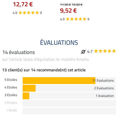
12,72 €
12,
11,90 €
19,90 €
9,52 €
4.9
9
4.7
4.9
9
ÉVALUATIONS
14 évaluations
4.7
sur l'article Veste d'équitation bi-matière Amelia
13 client(s) sur 14 recommande(nt) cet article
5 Etoiles
11 Evaluations
4 Etoiles
2 Evaluations
3 Etoiles
1 évaluation
2 Etoiles
1 Etoile