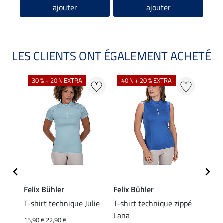
ajouter
ajouter
LES CLIENTS ONT ÉGALEMENT ACHETÉ
30 % + 20 % EXTRA
40 % + 20 % EXTRA
20 %
Felix Bühler
Felix Bühler
Felix
ia
T-shirt technique Julie
T-shirt technique zippé
Polo 
Lana
15,90 €
22,90 €
15,90 