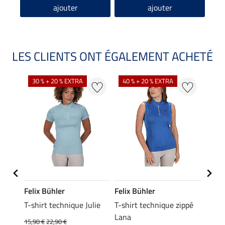
ajouter
ajouter
LES CLIENTS ONT ÉGALEMENT ACHETÉ
30 % + 20 % EXTRA
40 % + 20 % EXTRA
20 %
Felix Bühler
Felix Bühler
Felix
essa
T-shirt technique Julie
T-shirt technique zippé
Polo 
Lana
15,90 €
22,90 €
15,90 