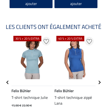
ajouter
ajouter
LES CLIENTS ONT ÉGALEMENT ACHETÉ
30 % + 20 % EXTRA
40 % + 20 % EXTRA
20 %
Felix Bühler
Felix Bühler
Felix
essa
T-shirt technique Julie
T-shirt technique zippé
Polo 
Lana
15,90 €
22,90 €
15,90 