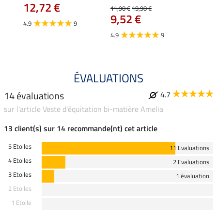
12,72 €
12,
11,90 €
19,90 €
9,52 €
4.9
9
4.7
4.9
9
ÉVALUATIONS
14 évaluations
4.7
sur l'article Veste d'équitation bi-matière Amelia
13 client(s) sur 14 recommande(nt) cet article
5 Etoiles
11 Evaluations
4 Etoiles
2 Evaluations
3 Etoiles
1 évaluation
2 Etoiles
1 Etoile