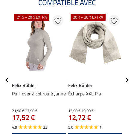
COMPATIBLE AVEC
NO
21 % + 20 % EXTRA
20 % + 20 % EXTRA
Felix Bühler
Felix Bühler
Feli
Pull-over à col roulé Janne
Écharpe XXL Pia
Bon
9,9
21,90 €
27,90 €
15,90 €
19,90 €
17,52 €
12,72 €
4.2
4.9
23
5.0
1