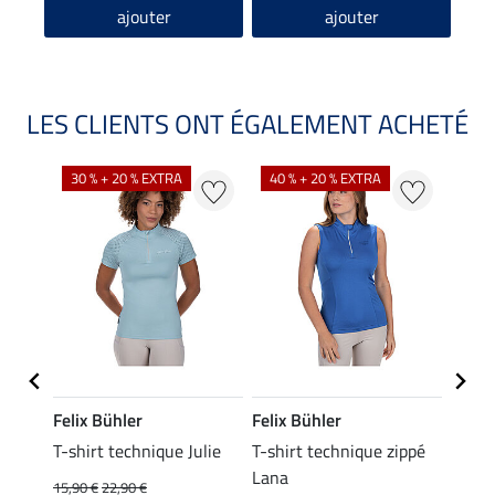
ajouter
ajouter
LES CLIENTS ONT ÉGALEMENT ACHETÉ
30 % + 20 % EXTRA
40 % + 20 % EXTRA
20 %
Felix Bühler
Felix Bühler
Felix
essa
T-shirt technique Julie
T-shirt technique zippé
Polo 
Lana
15,90 €
22,90 €
15,90 