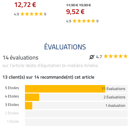
12,72 €
12,
11,90 €
19,90 €
9,52 €
4.9
9
4.7
4.9
9
ÉVALUATIONS
14 évaluations
4.7
sur l'article Veste d'équitation bi-matière Amelia
13 client(s) sur 14 recommande(nt) cet article
5 Etoiles
11 Evaluations
4 Etoiles
2 Evaluations
3 Etoiles
1 évaluation
2 Etoiles
1 Etoile