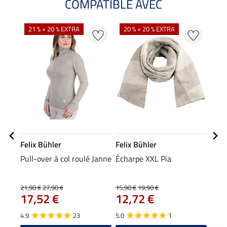
COMPATIBLE AVEC
NO
21 % + 20 % EXTRA
20 % + 20 % EXTRA
Felix Bühler
Felix Bühler
Feli
Pull-over à col roulé Janne
Écharpe XXL Pia
Bon
9,9
21,90 €
27,90 €
15,90 €
19,90 €
17,52 €
12,72 €
4.2
4.9
23
5.0
1