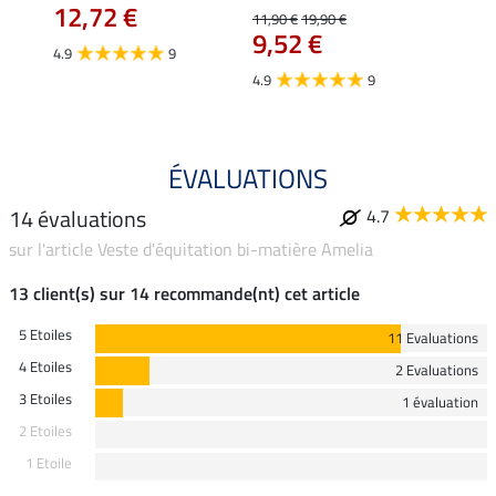
12,72 €
12,
11,90 €
19,90 €
9,52 €
4.9
9
4.7
4.9
9
ÉVALUATIONS
14 évaluations
4.7
sur l'article Veste d'équitation bi-matière Amelia
13 client(s) sur 14 recommande(nt) cet article
5 Etoiles
11 Evaluations
4 Etoiles
2 Evaluations
3 Etoiles
1 évaluation
2 Etoiles
1 Etoile