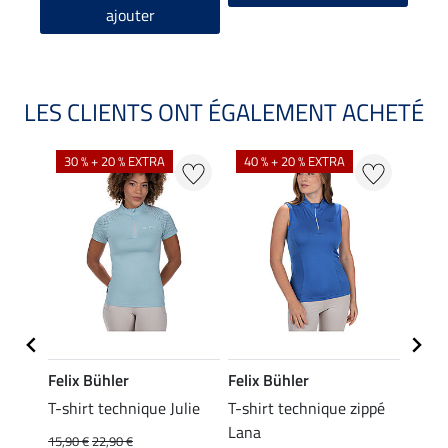
ajouter
LES CLIENTS ONT ÉGALEMENT ACHETÉ
30 % + 20 % EXTRA
40 % + 20 % EXTRA
20 %
Felix Bühler
Felix Bühler
Felix
essa
T-shirt technique Julie
T-shirt technique zippé
Polo 
Lana
15,90 €
22,90 €
15,90 