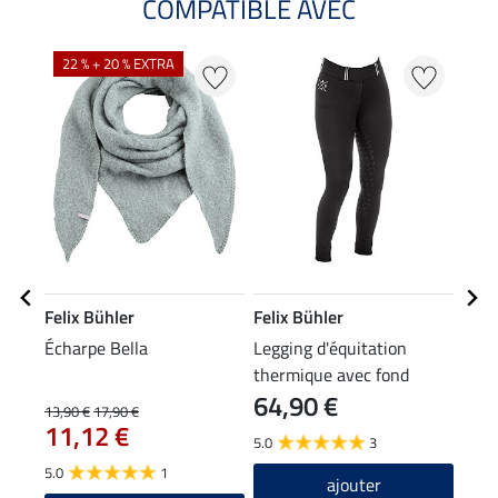
COMPATIBLE AVEC
22 % + 20 % EXTRA
20
Felix Bühler
Felix Bühler
Feli
Écharpe Bella
Legging d'équitation
Bonn
thermique avec fond
64,90 €
intégral grip Juliette
13,90 €
17,90 €
7,99 
11,12 €
6,3
5.0
3
5.0
1
4.8
ajouter