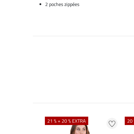
2 poches zippées
21 % + 20 % EXTRA
20 