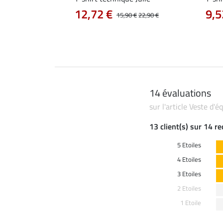
12,72 €
9,5
0 €
19,90 €
15,90 €
22,90 €
14 évaluations
sur l'article Veste d'
13 client(s) sur 14 r
5 Etoiles
4 Etoiles
3 Etoiles
2 Etoiles
1 Etoile