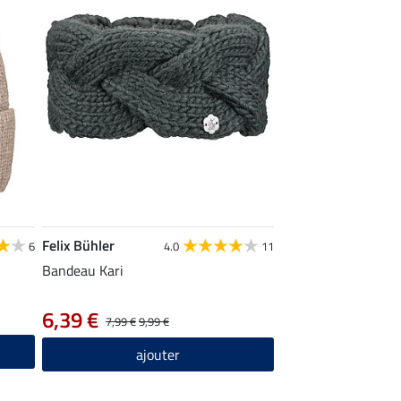
Felix Bühler
6
4.0
11
Bandeau Kari
6,39 €
7,99 €
9,99 €
ajouter