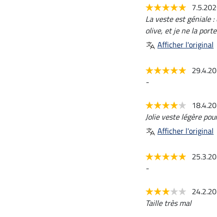
7.5.20
La veste est géniale : 
olive, et je ne la por
Afficher l'original
29.4.2
-
18.4.2
Jolie veste légère pour
Afficher l'original
25.3.2
-
24.2.2
Taille très mal