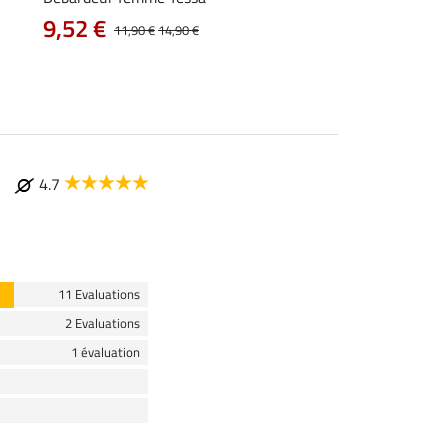
9,52 €
12,72 €
11,90 €
14,90 €
15,90 €
19
4.7
11 Evaluations
2 Evaluations
1 évaluation