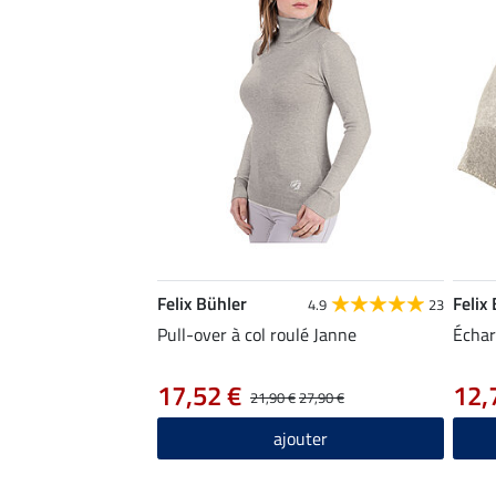
Felix Bühler
Felix
4.9
23
Pull-over à col roulé Janne
Échar
17,52 €
12,
21,90 €
27,90 €
ajouter