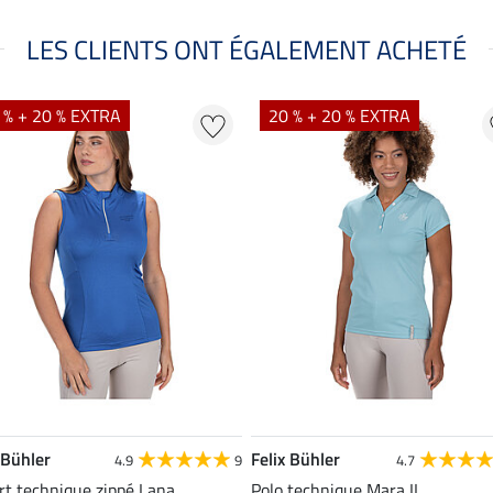
LES CLIENTS ONT ÉGALEMENT ACHETÉ
 % + 20 % EXTRA
20 % + 20 % EXTRA
 Bühler
Felix Bühler
4.9
9
4.7
rt technique zippé Lana
Polo technique Mara II