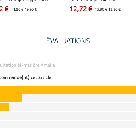
2 €
12,72 €
11,90 €
19,90 €
15,90 €
19,90 €
ÉVALUATIONS
équitation bi-matière Amelia
ecommande(nt) cet article