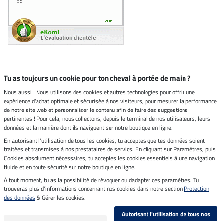
Boutique climatiquement
Tu as toujours un cookie pour ton cheval à portée de main ?
neutre
Nous aussi ! Nous utilisons des cookies et autres technologies pour offrir une
expérience d'achat optimale et sécurisée à nos visiteurs, pour mesurer la performance
Livraison par
de notre site web et personnaliser le contenu afin de faire des suggestions
pertinentes ! Pour cela, nous collectons, depuis le terminal de nos utilisateurs, leurs
données et la manière dont ils naviguent sur notre boutique en ligne.
En autorisant l'utilisation de tous les cookies, tu acceptes que tes données soient
Paiement sécurisé
traitées et transmises à nos prestataires de servics. En cliquant sur Paramètres, puis
Cookies absolument nécessaires, tu acceptes les cookies essentiels à une navigation
fluide et en toute sécurité sur notre boutique en ligne.
À tout moment, tu as la possibilité de révoquer ou dadapter ces paramètres. Tu
Mentions légales
trouveras plus d'informations concernant nos cookies dans notre section
Protection
des données
& Gérer les cookies.
Dernière actualisation le 06.08.2026 à 14:39
Autorisant l'utilisation de tous nos