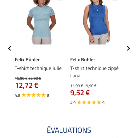
Felix Bühler
Felix Bühler
Felix
essa
T-shirt technique Julie
T-shirt technique zippé
Polo 
Lana
15,90 €
22,90 €
15,90 
12,72 €
12,
11,90 €
19,90 €
9,52 €
4.9
9
4.7
4.9
9
ÉVALUATIONS