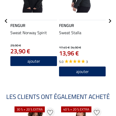
FENGUR
FENGUR
FEN
Sweat Norway Spirit
Sweat Stalla
Bonn
29,90 €
17,45 €
34,90 €
5,95 
23,90 €
13,96 €
4,7
ajouter
5.0
3
5.0
ajouter
LES CLIENTS ONT ÉGALEMENT ACHETÉ
30 % + 20 % EXTRA
40 % + 20 % EXTRA
20 %