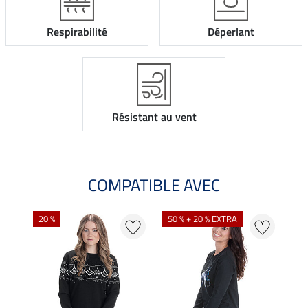
Respirabilité
Déperlant
Résistant au vent
COMPATIBLE AVEC
20 %
50 % + 20 % EXTRA
50