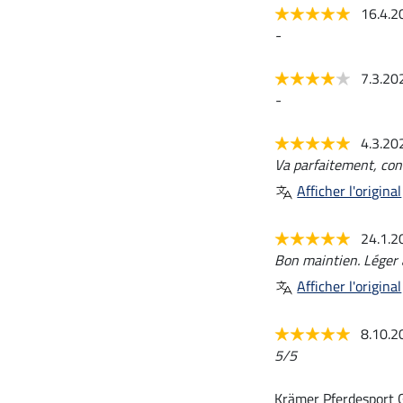
16.4.
-
7.3.2
-
4.3.2
Va parfaitement, conv
Afficher l'original
24.1.
Bon maintien. Léger à
Afficher l'original
8.10.
5/5
Krämer Pferdesport 