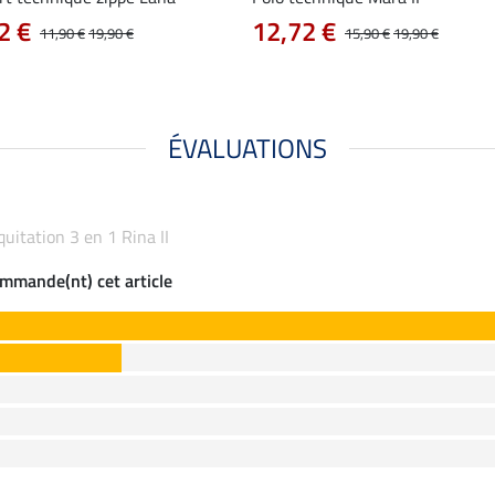
2 €
12,72 €
11,90 €
19,90 €
15,90 €
19,90 €
ÉVALUATIONS
équitation 3 en 1 Rina II
commande(nt) cet article