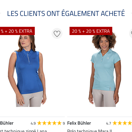
LES CLIENTS ONT ÉGALEMENT ACHETÉ
 % + 20 % EXTRA
20 % + 20 % EXTRA
 Bühler
Felix Bühler
4.9
9
4.7
rt technique zippé Lana
Polo technique Mara II