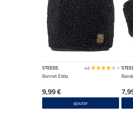
STEEDS
STEE
4.0
1
Bonnet Edda
Band
9,99 €
7,9
ajouter