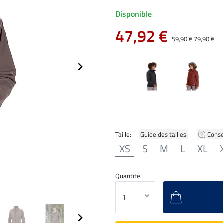
Disponible
47,92 €
59,90 €
79,90 €
Taille: |
Guide des tailles
|
Conse
XS
S
M
L
XL
Quantité: