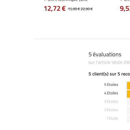
12,72 €
9,5
14,90 €
15,90 €
22,90 €
5 évaluations
sur l'article Veste d'
5 client(s) sur 5 re
5 Etoiles
4 Etoiles
3 Etoiles
2 Etoiles
1 Etoile