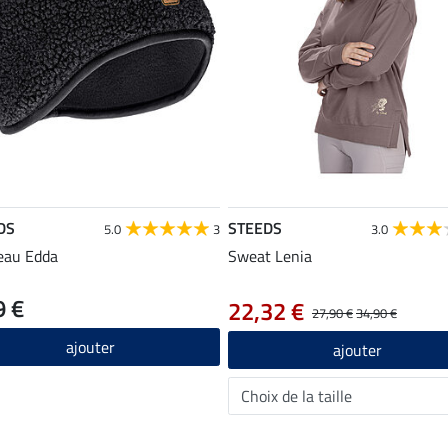
DS
STEEDS
5.0
3
3.0
eau Edda
Sweat Lenia
9 €
22,32 €
27,90 €
34,90 €
ajouter
ajouter