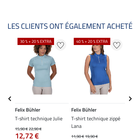
LES CLIENTS ONT ÉGALEMENT ACHETÉ
30 % + 20 % EXTRA
40 % + 20 % EXTRA
20 %
Felix Bühler
Felix Bühler
Felix
ia
T-shirt technique Julie
T-shirt technique zippé
Polo 
Lana
15,90 €
22,90 €
15,90 
12,72 €
12,
11,90 €
19,90 €