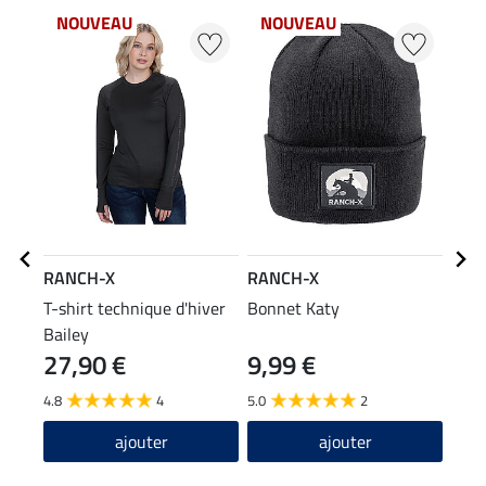
NOUVEAU
NOUVEAU
RANCH-X
RANCH-X
RAN
T-shirt technique d'hiver
Bonnet Katy
Swea
Bailey
27,90 €
9,99 €
49
4.8
4
5.0
2
5.0
ajouter
ajouter