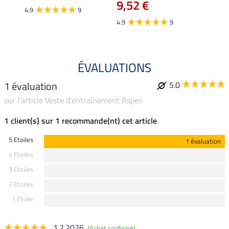
9,52 €
4.9
9
4.7
4.9
9
ÉVALUATIONS
1 évaluation
5.0
sur l'article Veste d'entraînement Aspen
1 client(s) sur 1 recommande(nt) cet article
5 Etoiles
1 évaluation
4 Etoiles
3 Etoiles
2 Etoiles
1 Etoile
1.2.2026
(Achat confirmé)