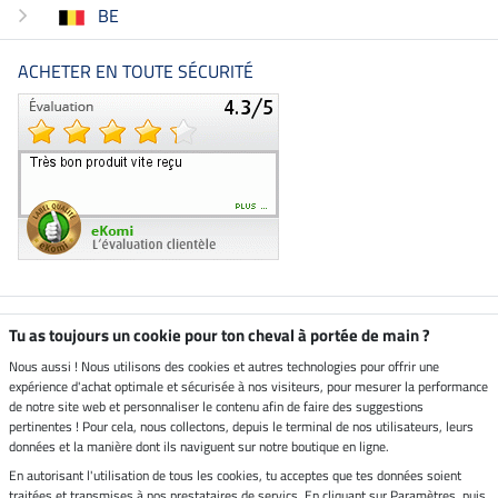
BE
ACHETER EN TOUTE SÉCURITÉ
Boutique climatiquement
Tu as toujours un cookie pour ton cheval à portée de main ?
neutre
Nous aussi ! Nous utilisons des cookies et autres technologies pour offrir une
expérience d'achat optimale et sécurisée à nos visiteurs, pour mesurer la performance
Livraison par
de notre site web et personnaliser le contenu afin de faire des suggestions
pertinentes ! Pour cela, nous collectons, depuis le terminal de nos utilisateurs, leurs
données et la manière dont ils naviguent sur notre boutique en ligne.
En autorisant l'utilisation de tous les cookies, tu acceptes que tes données soient
Paiement sécurisé
traitées et transmises à nos prestataires de servics. En cliquant sur Paramètres, puis