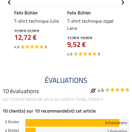
Felix Bühler
Felix Bühler
Felix
da
T-shirt technique Julie
T-shirt technique zippé
Polo 
Lana
15,90 €
22,90 €
15,90 
12,72 €
12,
11,90 €
19,90 €
9,52 €
4.9
9
4.7
4.9
9
ÉVALUATIONS
10 évaluations
4.9
sur l'article Veste de pluie en polaire Teddy Stella II
10 client(s) sur 10 recommande(nt) cet article
5 Etoiles
9 Evaluations
4 Etoiles
1 évaluation