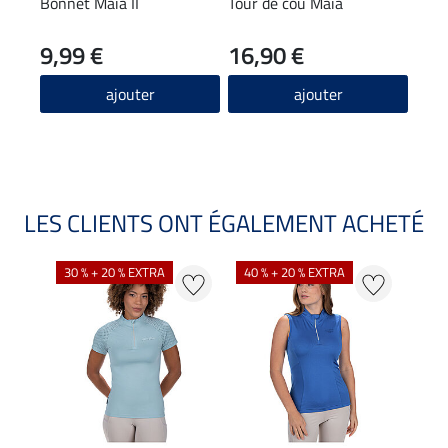
Bonnet Maia II
Tour de cou Maia
T-sh
stre
9,99 €
16,90 €
22
4.9
ajouter
ajouter
LES CLIENTS ONT ÉGALEMENT ACHETÉ
30 % + 20 % EXTRA
40 % + 20 % EXTRA
20 %