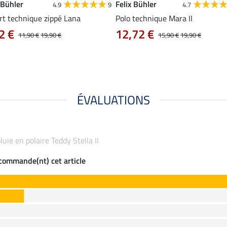
 Bühler
Felix Bühler
4.9
9
4.7
rt technique zippé Lana
Polo technique Mara II
2 €
12,72 €
11,90 €
19,90 €
15,90 €
19,90 €
ÉVALUATIONS
pluie en polaire Teddy Stella II
ecommande(nt) cet article