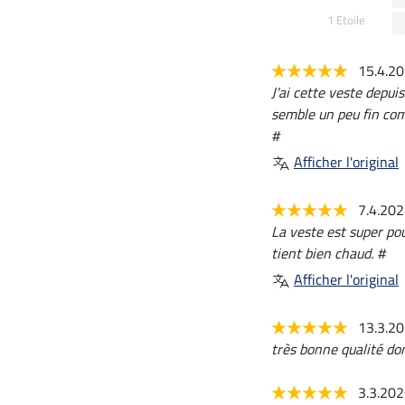
1 Etoile
15.4.2
J'ai cette veste depu
semble un peu fin com
#
Afficher l'original
7.4.20
La veste est super pou
tient bien chaud. #
Afficher l'original
13.3.2
très bonne qualité do
3.3.20