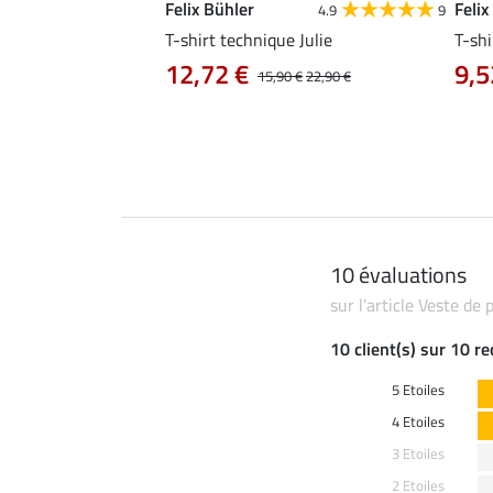
Felix Bühler
Felix
4.8
34
4.9
9
livia
T-shirt technique Julie
T-shi
12,72 €
9,5
0 €
19,90 €
15,90 €
22,90 €
10 évaluations
sur l'article Veste de 
10 client(s) sur 10 r
5 Etoiles
4 Etoiles
3 Etoiles
2 Etoiles