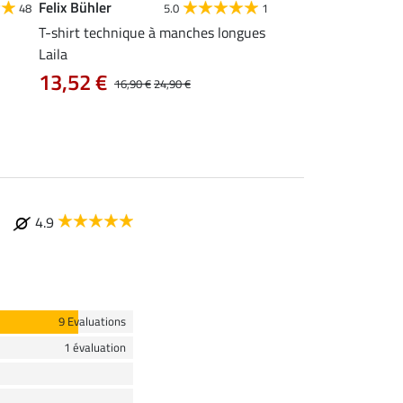
Felix Bühler
Felix Bühler
48
5.0
1
4
T-shirt technique à manches longues
Polo technique Olivi
Laila
12,72 €
15,90 €
19
13,52 €
16,90 €
24,90 €
4.9
9 Evaluations
1 évaluation