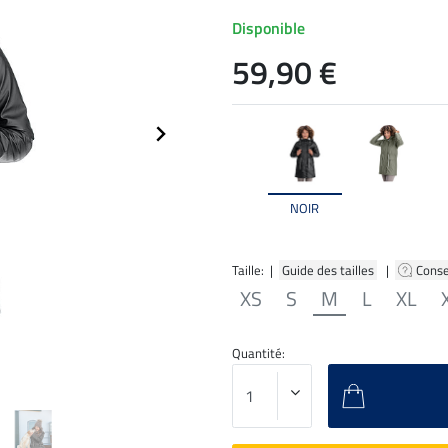
Disponible
59,90 €
NOIR
Taille: |
Guide des tailles
|
Conse
XS
S
M
L
XL
Quantité: