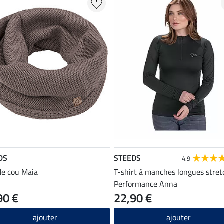
DS
STEEDS
4.9
de cou Maia
T-shirt à manches longues stret
Performance Anna
90 €
22,90 €
ajouter
ajouter