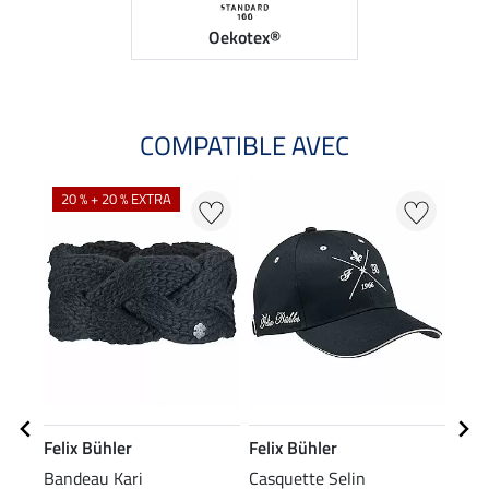
Oekotex®
COMPATIBLE AVEC
20 % + 20 % EXTRA
25
Felix Bühler
Felix Bühler
Feli
Bandeau Kari
Casquette Selin
Vest