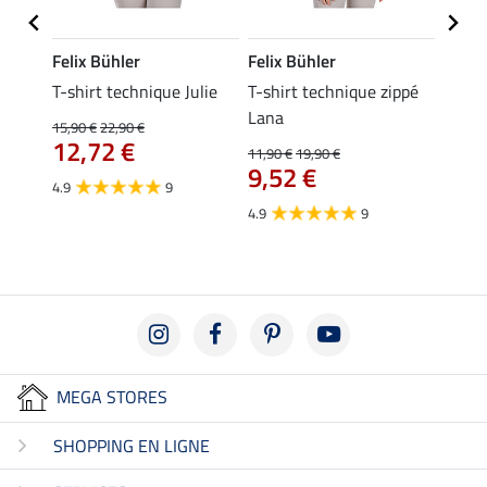
Felix Bühler
Felix Bühler
Felix
essa
T-shirt technique Julie
T-shirt technique zippé
Polo 
Lana
15,90 €
22,90 €
15,90 
12,72 €
12,
11,90 €
19,90 €
9,52 €
4.9
9
4.7
4.9
9
MEGA STORES
SHOPPING EN LIGNE