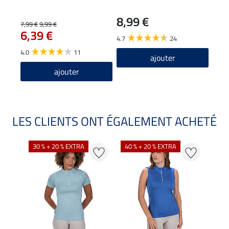
Perf
8,99 €
7,99 €
9,99 €
29,90
6,39 €
23
4.7
24
4.0
11
4.8
ajouter
ajouter
LES CLIENTS ONT ÉGALEMENT ACHETÉ
30 % + 20 % EXTRA
40 % + 20 % EXTRA
20 %