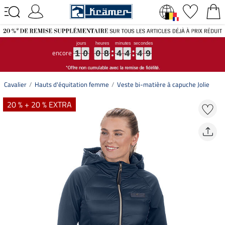
encore
1
1
1
0
0
0
0
0
0
8
8
8
4
4
4
4
4
4
4
4
4
8
9
1
0
0
8
4
4
4
9
8
Cavalier
Hauts d'équitation femme
Veste bi-matière à capuche Jolie
20 % + 20 % EXTRA