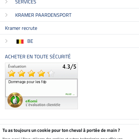
SERVICES
KRAMER PAARDENSPORT
Kramer recrute
BE
ACHETER EN TOUTE SÉCURITÉ
Boutique climatiquement
Tu as toujours un cookie pour ton cheval à portée de main ?
neutre
Nous aussi ! Nous utilisons des cookies et autres technologies pour offrir une