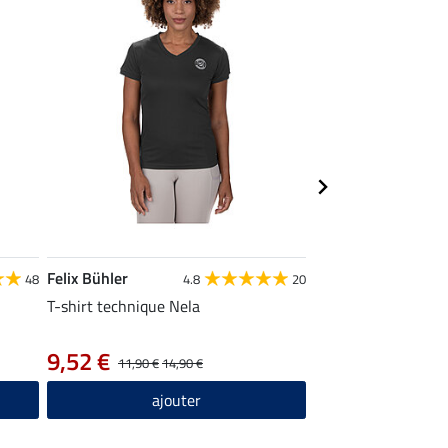
Felix Bühler
Felix Bühler
48
4.8
20
T-shirt technique Nela
Casquette technique
12,90 €
9,52 €
11,90 €
14,90 €
ajou
ajouter