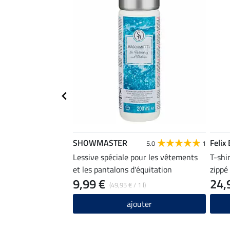
SHOWMASTER
Felix
5.0
1
Lessive spéciale pour les vêtements
T-shi
et les pantalons d'équitation
zippé
9,99 €
24,
(49,95 € / 1 l)
ajouter