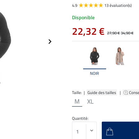
4.9
13 évaluation(s)
Disponible
22,32 €
27,90 €
34,90 €
NOIR
Taille: |
Guide des tailles
|
Conse
M
XL
Quantité: