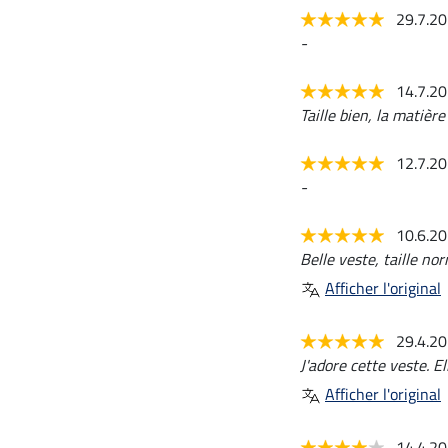
29.7.2
-
14.7.2
Taille bien, la matière
12.7.2
-
10.6.2
Belle veste, taille nor
Afficher l'original
29.4.2
J'adore cette veste. 
Afficher l'original
14.4.2