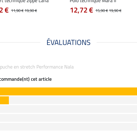
rt technique zippé Lana
Polo technique Mara II
2 €
12,72 €
11,90 €
19,90 €
15,90 €
19,90 €
ÉVALUATIONS
 capuche en stretch Performance Nala
ecommande(nt) cet article