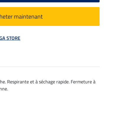
heter maintenant
MEGA STORE
che. Respirante et à séchage rapide. Fermeture à
nne.