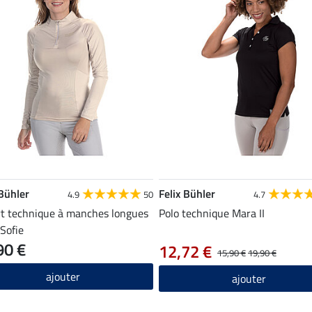
 Bühler
Felix Bühler
4.9
50
4.7
rt technique à manches longues
Polo technique Mara II
 Sofie
90 €
12,72 €
15,90 €
19,90 €
ajouter
ajouter