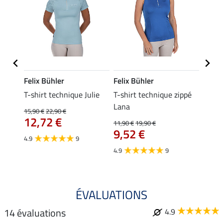
Felix Bühler
Felix Bühler
Felix
ia
T-shirt technique Julie
T-shirt technique zippé
Polo 
Lana
15,90 €
22,90 €
15,90 
12,72 €
12,
11,90 €
19,90 €
9,52 €
4.9
9
4.7
4.9
9
ÉVALUATIONS
14 évaluations
4.9