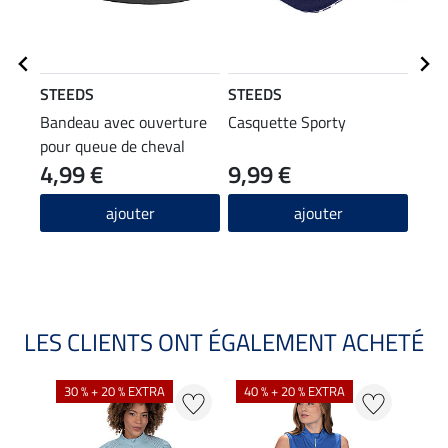
STEEDS
STEEDS
STE
Bandeau avec ouverture
Casquette Sporty
T-sh
pour queue de cheval
4,99 €
9,99 €
9,99 
7,9
ajouter
ajouter
LES CLIENTS ONT ÉGALEMENT ACHETÉ
30 % + 20 % EXTRA
40 % + 20 % EXTRA
20 %