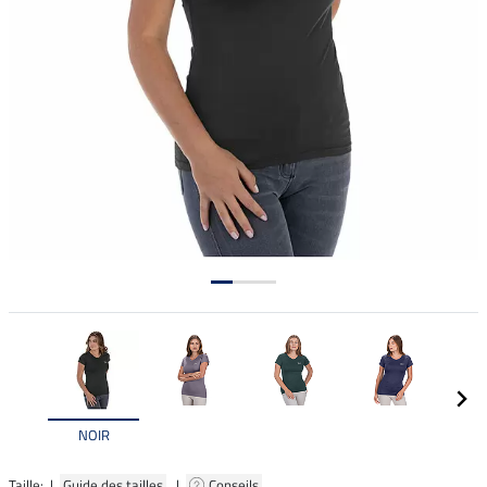
NOIR
Taille: |
Guide des tailles
|
Conseils