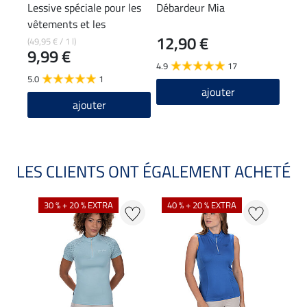
Lessive spéciale pour les
Débardeur Mia
Vest
vêtements et les
à ca
12,90 €
59
pantalons d'équitation
(49,95 € / 1 l)
9,99 €
4.9
17
5.0
5.0
1
ajouter
ajouter
LES CLIENTS ONT ÉGALEMENT ACHETÉ
30 % + 20 % EXTRA
40 % + 20 % EXTRA
20 %