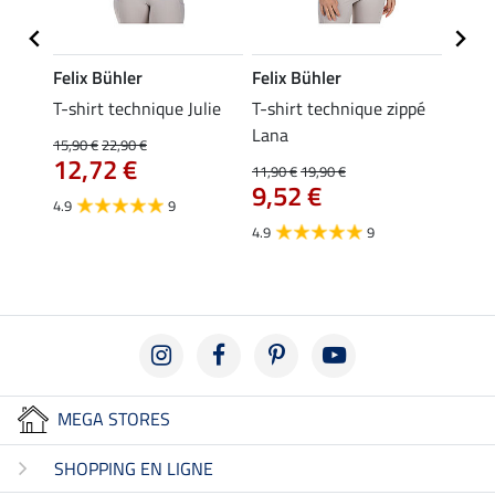
Felix Bühler
Felix Bühler
Felix
essa
T-shirt technique Julie
T-shirt technique zippé
Polo 
Lana
15,90 €
22,90 €
15,90 
12,72 €
12,
11,90 €
19,90 €
9,52 €
4.9
9
4.7
4.9
9
MEGA STORES
SHOPPING EN LIGNE