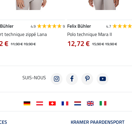
 Bühler
Felix Bühler
4.9
9
4.7
rt technique zippé Lana
Polo technique Mara II
2 €
12,72 €
11,90 €
19,90 €
15,90 €
19,90 €
SUIS-NOUS
CES
KRAMER PAARDENSPORT