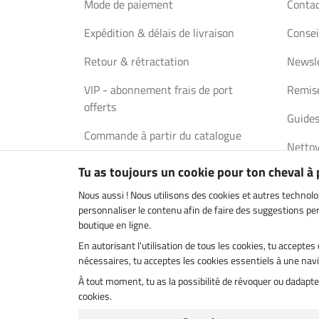
Mode de paiement
Conta
Expédition & délais de livraison
Consei
Retour & rétractation
Newsl
VIP - abonnement frais de port
Remise
offerts
Guides
Commande à partir du catalogue
Nettoy
Bons Cadeaux
Tu as toujours un cookie pour ton cheval à
Deman
FAQ
Nous aussi ! Nous utilisons des cookies et autres technolo
personnaliser le contenu afin de faire des suggestions pert
boutique en ligne.
En autorisant l'utilisation de tous les cookies, tu accept
Boutique climatiquement neutre
Livrais
nécessaires, tu acceptes les cookies essentiels à une navig
À tout moment, tu as la possibilité de révoquer ou dadap
cookies.