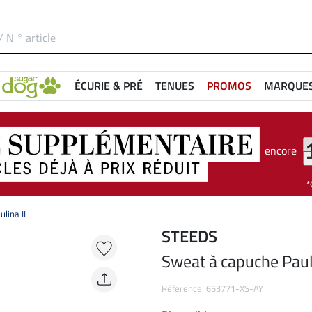
ÉCURIE & PRÉ
TENUES
PROMOS
MARQUE
encore
lina II
STEEDS
Sweat à capuche Pauli
Référence: 653771-XS-AY