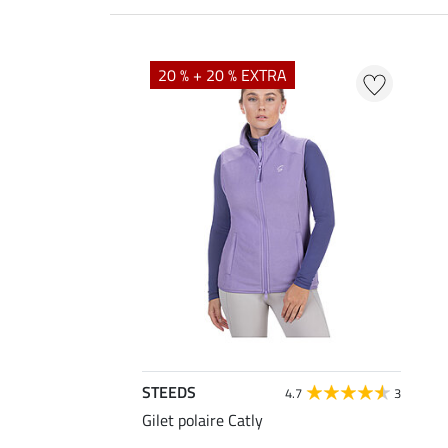
20 % + 20 % EXTRA
STEEDS
4.7
3
Gilet polaire Catly