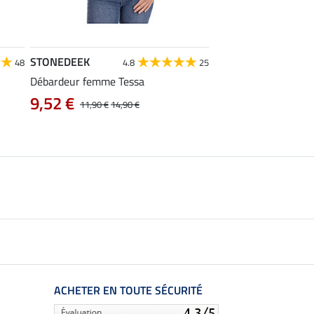
STONEDEEK
Felix Bühler
48
4.8
25
4
Débardeur femme Tessa
Polo technique Olivi
9,52 €
12,72 €
11,90 €
14,90 €
15,90 €
19
ACHETER EN TOUTE SÉCURITÉ