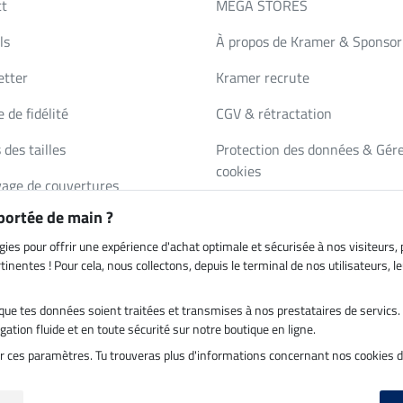
ct
MEGA STORES
ls
À propos de Kramer & Sponsor
etter
Kramer recrute
 de fidélité
CGV & rétractation
 des tailles
Protection des données & Gére
cookies
age de couvertures
Mentions légales
 portée de main ?
de de catalogue
gies pour offrir une expérience d'achat optimale et sécurisée à nos visiteurs
inentes ! Pour cela, nous collectons, depuis le terminal de nos utilisateurs, 
es que tes données soient traitées et transmises à nos prestataires de servic
on par
Paiement sécurisé
ation fluide et en toute sécurité sur notre boutique en ligne.
ter ces paramètres. Tu trouveras plus d'informations concernant nos cookies 