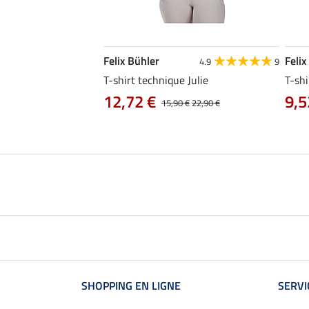
Felix Bühler
Felix
4.8
34
4.9
9
livia
T-shirt technique Julie
T-shi
12,72 €
9,5
0 €
19,90 €
15,90 €
22,90 €
SHOPPING EN LIGNE
SERVI