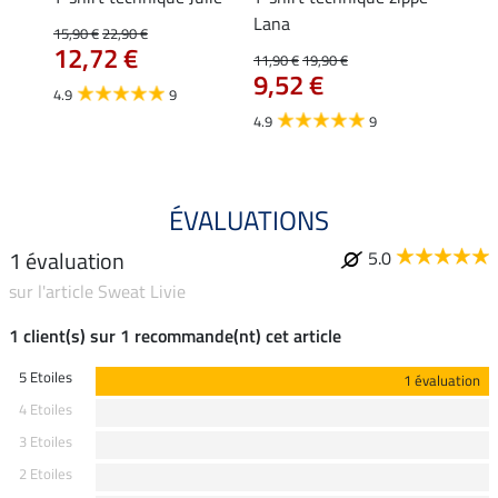
Lana
15,90 €
22,90 €
15,90 
12,72 €
12,
11,90 €
19,90 €
9,52 €
4.9
9
4.7
4.9
9
ÉVALUATIONS
1 évaluation
5.0
sur l'article Sweat Livie
1 client(s) sur 1 recommande(nt) cet article
5 Etoiles
1 évaluation
4 Etoiles
3 Etoiles
2 Etoiles