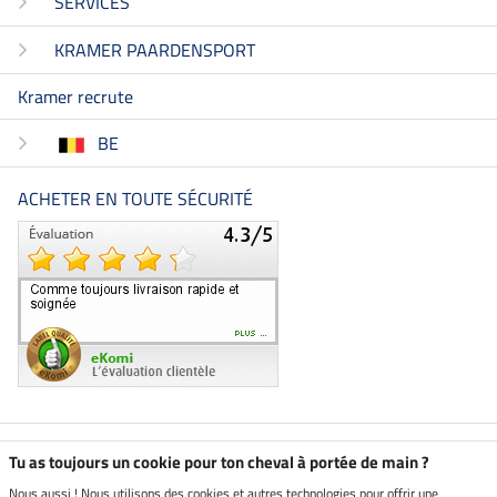
SERVICES
KRAMER PAARDENSPORT
Kramer recrute
BE
ACHETER EN TOUTE SÉCURITÉ
Boutique climatiquement
Tu as toujours un cookie pour ton cheval à portée de main ?
neutre
Nous aussi ! Nous utilisons des cookies et autres technologies pour offrir une