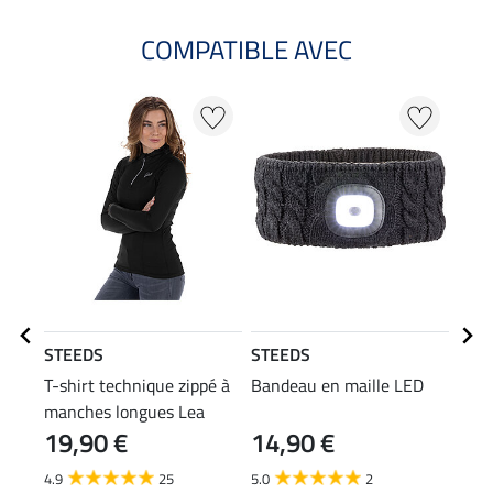
COMPATIBLE AVEC
20
STEEDS
STEEDS
STE
T-shirt technique zippé à
Bandeau en maille LED
T-sh
manches longues Lea
19,90 €
14,90 €
11,90
9,5
4.9
25
5.0
2