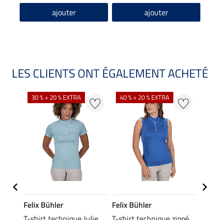
4.8
ajouter
ajouter
LES CLIENTS ONT ÉGALEMENT ACHETÉ
30 % + 20 % EXTRA
40 % + 20 % EXTRA
20 %
Felix Bühler
Felix Bühler
Felix
ia
T-shirt technique Julie
T-shirt technique zippé
Polo 