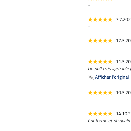
-
7.7.20
-
17.3.2
-
11.3.2
Un pull très agréable 
Afficher l'original
10.3.2
-
14.10.
Conforme et de qualit