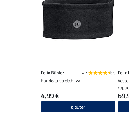
Felix Bühler
Felix
4.7
9
Bandeau stretch Iva
Veste
capuc
4,99 €
69,
ajouter