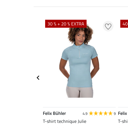
EXTRA
30 % + 20 % EXTRA
40
Felix Bühler
Felix
4.8
25
4.9
9
e Tessa
T-shirt technique Julie
T-shi