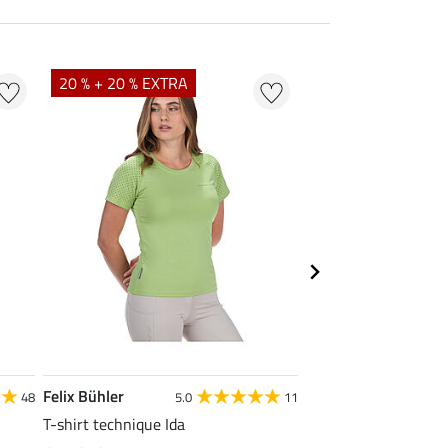
20 % + 20 % EXTRA
20 % + 20 % EXTR
Felix Bühler
STONEDEEK
48
5.0
11
4
T-shirt technique Ida
Débardeur femme Te