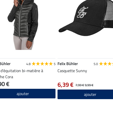
 Bühler
Felix Bühler
4.8
5
5.0
 d'équitation bi-matière à
Casquette Sunny
he Cora
90 €
6,39 €
7,99 €
9,99 €
ajouter
ajouter