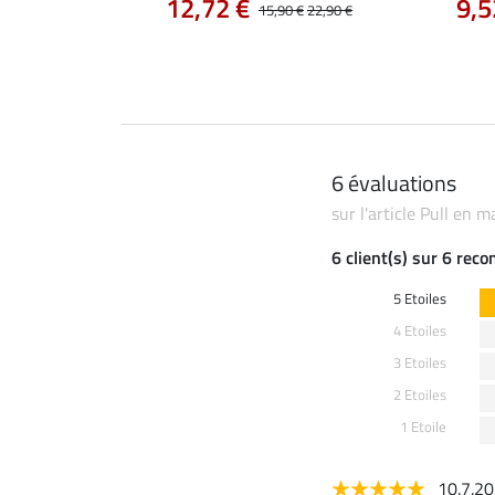
12,72 €
9,5
14,90 €
15,90 €
22,90 €
6 évaluations
sur l'article Pull en m
6 client(s) sur 6 rec
5 Etoiles
4 Etoiles
3 Etoiles
2 Etoiles
1 Etoile
10.7.2