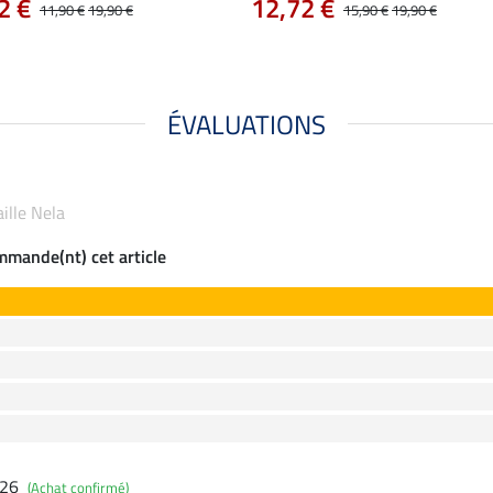
2 €
12,72 €
11,90 €
19,90 €
15,90 €
19,90 €
ÉVALUATIONS
aille Nela
ommande(nt) cet article
026
(Achat confirmé)