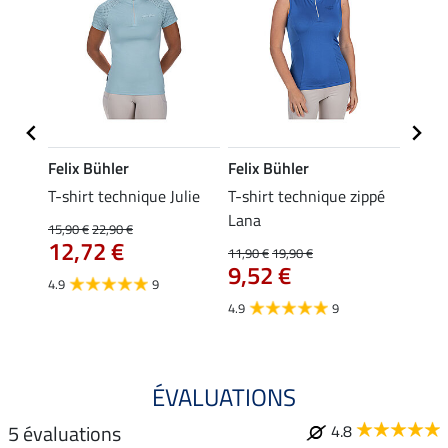
Felix Bühler
Felix Bühler
Felix
ia
T-shirt technique Julie
T-shirt technique zippé
Polo 
Lana
15,90 €
22,90 €
15,90 
12,72 €
12,
11,90 €
19,90 €
9,52 €
4.9
9
4.7
4.9
9
ÉVALUATIONS
5 évaluations
4.8