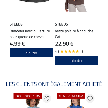
STEEDS
STEEDS
Bandeau avec ouverture
Veste polaire à capuche
pour queue de cheval
Cat
4,99 €
22,90 €
4.8
18
ajouter
ajouter
LES CLIENTS ONT ÉGALEMENT ACHETÉ
30 % + 20 % EXTRA
40 % + 20 % EXTRA
20 %