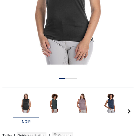
NOIR
Taille: |
Guide des tailles
|
Conseils