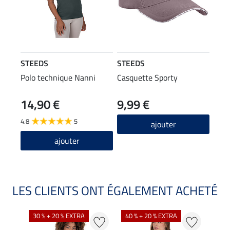
STEEDS
STEEDS
Polo technique Nanni
Casquette Sporty
14,90 €
9,99 €
4.8
5
ajouter
ajouter
LES CLIENTS ONT ÉGALEMENT ACHETÉ
30 % + 20 % EXTRA
40 % + 20 % EXTRA
20 %