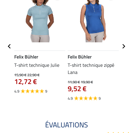
Felix Bühler
Felix Bühler
Felix
essa
T-shirt technique Julie
T-shirt technique zippé
Polo 
Lana
15,90 €
22,90 €
15,90 
12,72 €
12,
11,90 €
19,90 €
9,52 €
4.9
9
4.7
4.9
9
ÉVALUATIONS