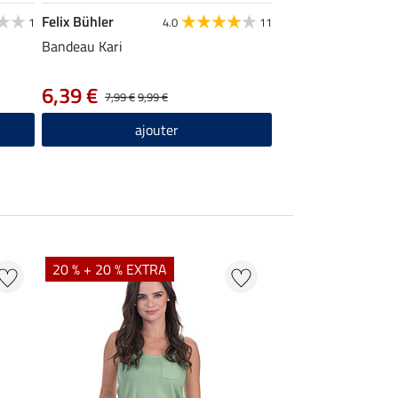
Felix Bühler
1
4.0
11
Bandeau Kari
6,39 €
7,99 €
9,99 €
ajouter
20 % + 20 % EXTRA
20 % + 20 % EXTR