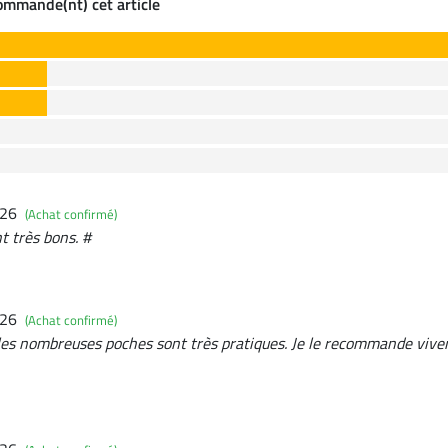
commande(nt) cet article
026
(Achat confirmé)
nt très bons. #
026
(Achat confirmé)
t les nombreuses poches sont très pratiques. Je le recommande vivem