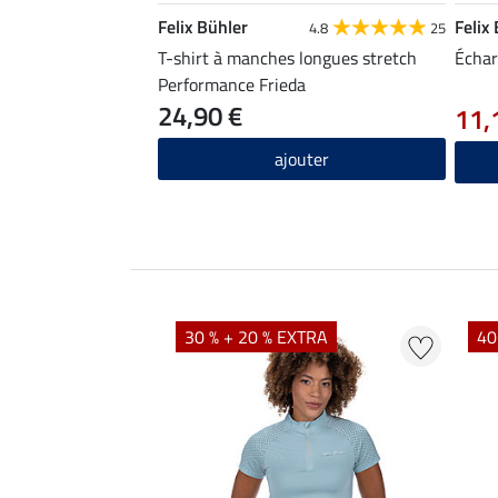
Felix Bühler
Felix
4.8
25
T-shirt à manches longues stretch
Échar
Performance Frieda
24,90 €
11,
ajouter
EXTRA
30 % + 20 % EXTRA
40