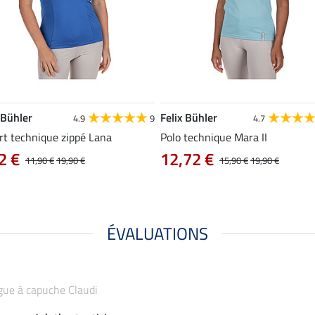
 Bühler
Felix Bühler
4.9
9
4.7
rt technique zippé Lana
Polo technique Mara II
2 €
12,72 €
11,90 €
19,90 €
15,90 €
19,90 €
ÉVALUATIONS
ngue à capuche Claudi