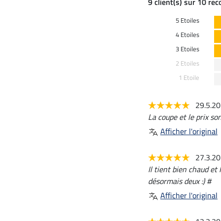
9 client(s) sur 10 re
5 Etoiles
4 Etoiles
3 Etoiles
2 Etoiles
1 Etoile
29.5.2
La coupe et le prix so
Afficher l'original
27.3.2
Il tient bien chaud e
désormais deux :) #
Afficher l'original