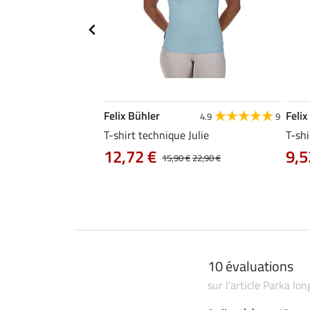
Felix Bühler
Felix
4.8
34
4.9
9
livia
T-shirt technique Julie
T-shi
12,72 €
9,5
0 €
19,90 €
15,90 €
22,90 €
10 évaluations
sur l'article Parka lo