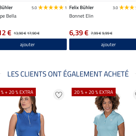
 Bühler
Felix Bühler
5.0
1
3.0
pe Bella
Bonnet Elin
12 €
6,39 €
13,90 €
17,90 €
7,99 €
9,99 €
ajouter
ajouter
LES CLIENTS ONT ÉGALEMENT ACHETÉ
 % + 20 % EXTRA
20 % + 20 % EXTRA