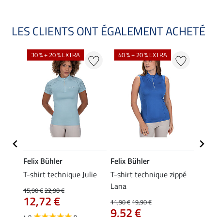
LES CLIENTS ONT ÉGALEMENT ACHETÉ
30 % + 20 % EXTRA
40 % + 20 % EXTRA
20 %
Felix Bühler
Felix Bühler
Felix
essa
T-shirt technique Julie
T-shirt technique zippé
Polo 
Lana
15,90 €
22,90 €
15,90 
12,72 €
12,
11,90 €
19,90 €
9,52 €
4.9
9
4.7