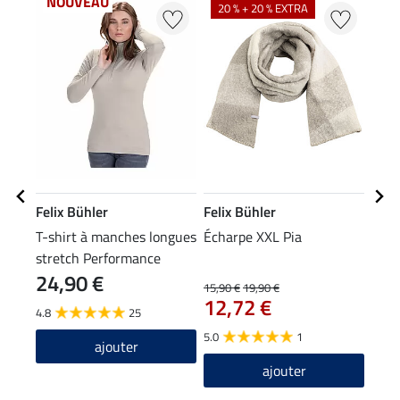
NOUVEAU
NO
20 % + 20 % EXTRA
Felix Bühler
Felix Bühler
Feli
T-shirt à manches longues
Écharpe XXL Pia
Bonn
stretch Performance
24,90 €
9,9
Frieda
15,90 €
19,90 €
12,72 €
4.8
25
4.8
5.0
1
ajouter
ajouter