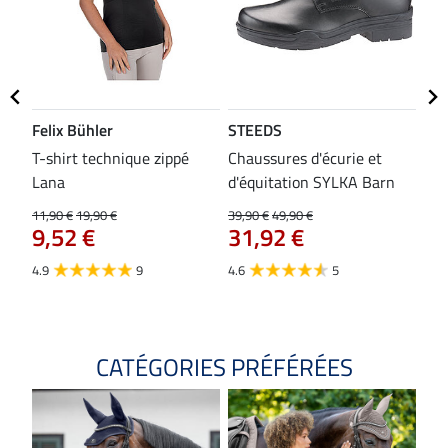
Felix Bühler
STEEDS
SH
bon
T-shirt technique zippé
Chaussures d'écurie et
Tap
Lana
d'équitation SYLKA Barn
29,9
23
11,90 €
19,90 €
39,90 €
49,90 €
9,52 €
31,92 €
4.8
4.9
9
4.6
5
CATÉGORIES PRÉFÉRÉES