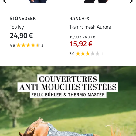
STONEDEEK
RANCH-X
ST
Top Ivy
T-shirt mesh Aurora
T-s
24,90 €
19,90 €
24,90 €
14,9
15,92 €
11
4.5
2
3.0
1
5.0