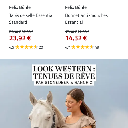
Felix Bühler
Felix Bühler
CL
Tapis de selle Essential
Bonnet anti-mouches
Bri
84
Standard
Essential
29,90 €
37,90 €
17,90 €
22,90 €
23,92 €
14,32 €
4.5
20
4.7
49