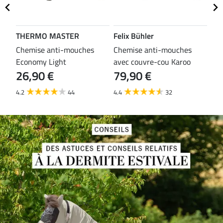
THERMO MASTER
Felix Bühler
TH
es
Chemise anti-mouches
Chemise anti-mouches
Che
Economy Light
avec couvre-cou Karoo
mou
26,90 €
79,90 €
29
4.2
44
4.4
32
3.8