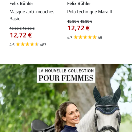
Felix Bühler
Felix Bühler
Fel
Masque anti-mouches
Polo technique Mara II
Mas
Basic
ext
15,90 €
19,90 €
12,72 €
15,90 €
19,90 €
15,9
12,72 €
12
4.7
48
4.6
487
4.4