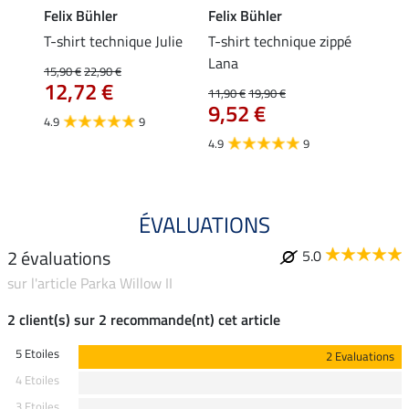
Felix Bühler
Felix Bühler
Felix
essa
T-shirt technique Julie
T-shirt technique zippé
Polo 
Lana
15,90 €
22,90 €
15,90 
12,72 €
12,
11,90 €
19,90 €
9,52 €
4.9
9
4.7
4.9
9
ÉVALUATIONS
2 évaluations
5.0
sur l'article Parka Willow II
2 client(s) sur 2 recommande(nt) cet article
5 Etoiles
2 Evaluations
4 Etoiles
3 Etoiles