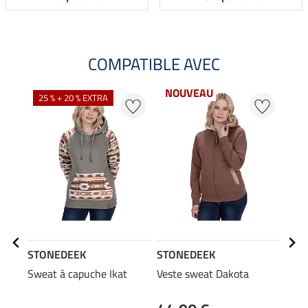
COMPATIBLE AVEC
NOUVEAU
25 % + 20 % EXTRA
20
STONEDEEK
STONEDEEK
STO
Sweat à capuche Ikat
Veste sweat Dakota
T-sh
Cass