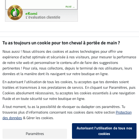
Boutique climatiquement
Tu as toujours un cookie pour ton cheval à portée de main ?
neutre
Nous aussi ! Nous utilisons des cookies et autres technologies pour offrir une
expérience d'achat optimale et sécurisée à nos visiteurs, pour mesurer la performance
Livraison par
de notre site web et personnaliser le contenu afin de faire des suggestions
pertinentes ! Pour cela, nous collectons, depuis le terminal de nos utilisateurs, leurs
données et la manière dont ils naviguent sur notre boutique en ligne.
En autorisant l'utilisation de tous les cookies, tu acceptes que tes données soient
Paiement sécurisé
traitées et transmises à nos prestataires de servics. En cliquant sur Paramètres, puis
Cookies absolument nécessaires, tu acceptes les cookies essentiels à une navigation
fluide et en toute sécurité sur notre boutique en ligne.
À tout moment, tu as la possibilité de révoquer ou dadapter ces paramètres. Tu
Mentions légales
trouveras plus d'informations concernant nos cookies dans notre section
Protection
des données
& Gérer les cookies.
Dernière actualisation le 06.08.2026 à 14:39
Autorisant l'utilisation de tous nos
Tous les prix s'entendent TVA incluse et
frais de port en sus
Paramètres
cookies