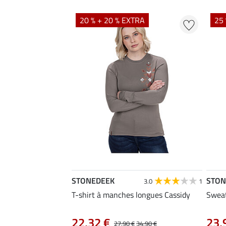
20 % + 20 % EXTRA
25 
STONEDEEK
STON
3.0
1
T-shirt à manches longues Cassidy
Sweat
22,32 €
23,
27,90 €
34,90 €