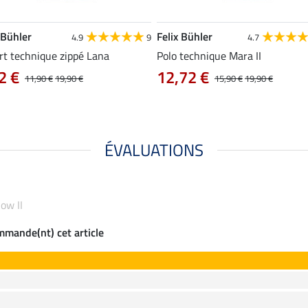
 Bühler
Felix Bühler
4.9
9
4.7
rt technique zippé Lana
Polo technique Mara II
2 €
12,72 €
11,90 €
19,90 €
15,90 €
19,90 €
ÉVALUATIONS
low II
ommande(nt) cet article