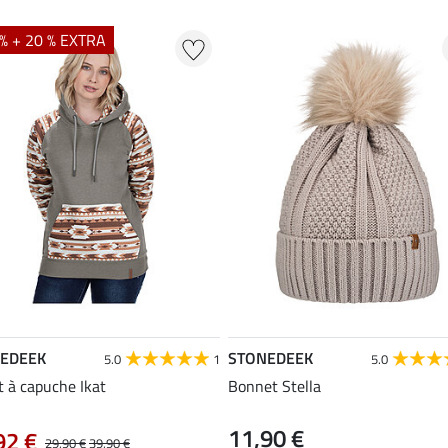
% + 20 % EXTRA
EDEEK
STONEDEEK
5.0
1
5.0
 à capuche Ikat
Bonnet Stella
11,90 €
92 €
29,90 €
39,90 €