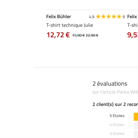
Felix Bühler
Felix
4.8
25
4.9
9
e Tessa
T-shirt technique Julie
T-shi
12,72 €
9,5
14,90 €
15,90 €
22,90 €
2 évaluations
sur l'article Parka Wil
2 client(s) sur 2 rec
5 Etoiles
4 Etoiles
3 Etoiles