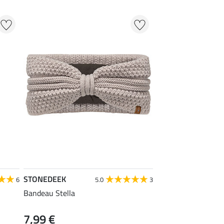
STONEDEEK
6
5.0
3
Bandeau Stella
7,99 €