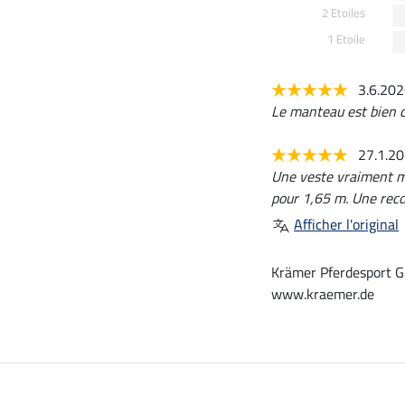
2 Etoiles
1 Etoile
3.6.20
Le manteau est bien ch
27.1.2
Une veste vraiment ma
pour 1,65 m. Une rec
Afficher l'original
Krämer Pferdesport G
www.kraemer.de