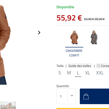
Disponible
55,92 €
69,90 €
89,90 €
GINGEMBRE
CONFIT
Taille: |
Guide des tailles
|
Conse
S
M
L
XL
XXL
Quantité: