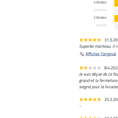
4 Etoiles
3 Etoiles
2 Etoiles
1 Etoile
31.5.2
Superbe manteau, il r
Afficher l'original
8.4.20
Je suis déçue de ce fo
grand et la fermeture 
soigné pour la livrai
25.2.2
-