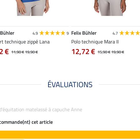
 Bühler
Felix Bühler
4.9
9
4.7
rt technique zippé Lana
Polo technique Mara II
2 €
12,72 €
11,90 €
19,90 €
15,90 €
19,90 €
ÉVALUATIONS
 d'équitation matelassé à capuche Anne
ecommande(nt) cet article