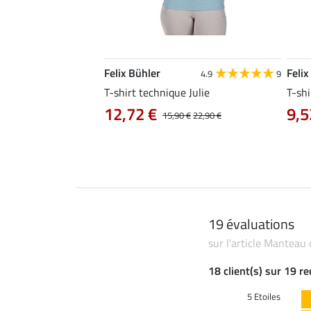
Felix Bühler
Felix
5.0
10
4.9
9
e Ida
T-shirt technique Julie
T-shi
12,72 €
9,5
14,90 €
15,90 €
22,90 €
19 évaluations
sur l'article Manteau
18 client(s) sur 19 r
5 Etoiles