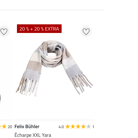
20 % + 20 % EXTRA
Felix Bühler
20
4.0
1
Écharpe XXL Yara