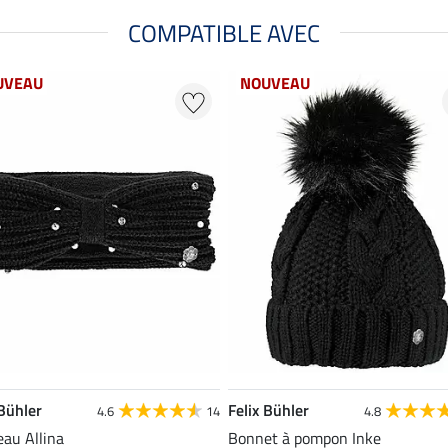
COMPATIBLE AVEC
UVEAU
NOUVEAU
 Bühler
Felix Bühler
4.6
14
4.8
au Allina
Bonnet à pompon Inke