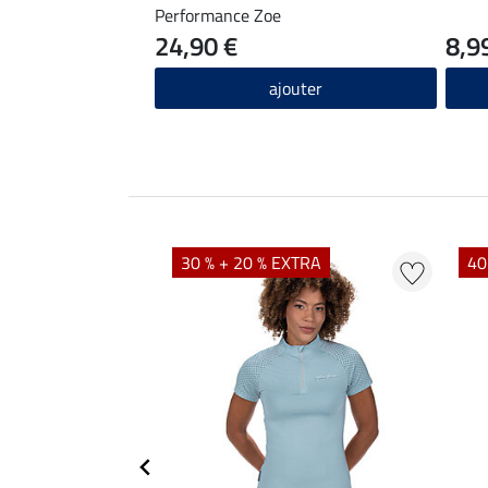
Performance Zoe
24,90 €
8,9
ajouter
EXTRA
30 % + 20 % EXTRA
40