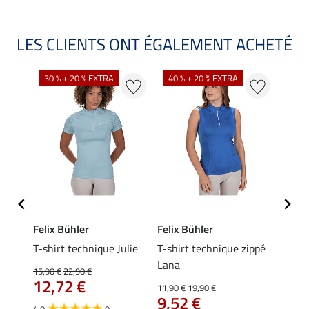
LES CLIENTS ONT ÉGALEMENT ACHETÉ
30 % + 20 % EXTRA
40 % + 20 % EXTRA
20 %
Felix Bühler
Felix Bühler
Felix
essa
T-shirt technique Julie
T-shirt technique zippé
Polo 
Lana
15,90 €
22,90 €
15,90 
12,72 €
12,
11,90 €
19,90 €
9,52 €
4.9
9
4.7