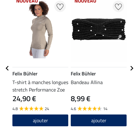
NOUVEAU
NOUVEAU
NO
Felix Bühler
Felix Bühler
Feli
T-shirt à manches longues
Bandeau Allina
Bonn
stretch Performance Zoe
24,90 €
8,99 €
10
4.8
24
4.6
14
4.8
ajouter
ajouter