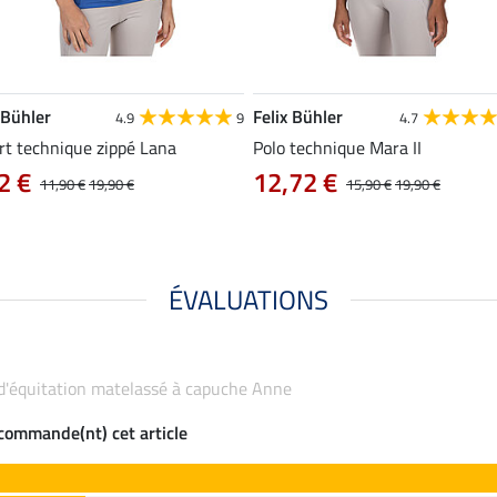
 Bühler
Felix Bühler
4.9
9
4.7
rt technique zippé Lana
Polo technique Mara II
2 €
12,72 €
11,90 €
19,90 €
15,90 €
19,90 €
ÉVALUATIONS
 d'équitation matelassé à capuche Anne
ecommande(nt) cet article