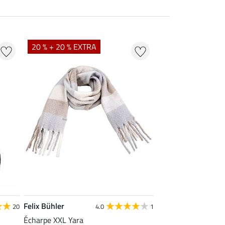
20 % + 20 % EXTRA
Felix Bühler
20
4.0
1
Écharpe XXL Yara