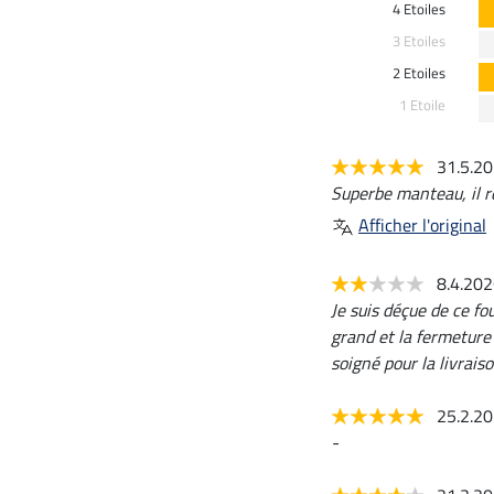
4 Etoiles
3 Etoiles
2 Etoiles
1 Etoile
31.5.2
Superbe manteau, il r
Afficher l'original
8.4.20
Je suis déçue de ce fo
grand et la fermeture 
soigné pour la livrai
25.2.2
-