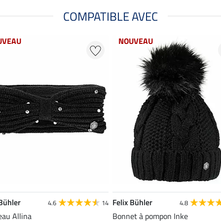
COMPATIBLE AVEC
UVEAU
NOUVEAU
 Bühler
Felix Bühler
4.6
14
4.8
au Allina
Bonnet à pompon Inke