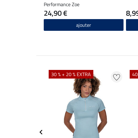
Performance Zoe
24,90 €
8,9
ajouter
EXTRA
30 % + 20 % EXTRA
40