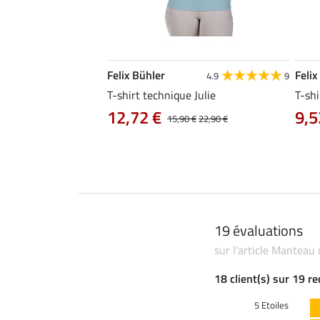
Felix Bühler
Felix
4.8
34
4.9
9
livia
T-shirt technique Julie
T-shi
12,72 €
9,5
0 €
19,90 €
15,90 €
22,90 €
19 évaluations
sur l'article Manteau
18 client(s) sur 19 r
5 Etoiles