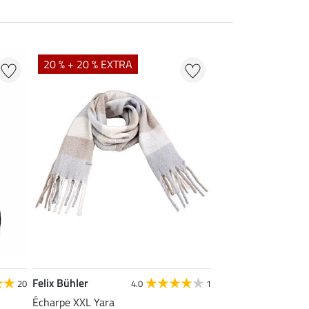
20 % + 20 % EXTRA
Felix Bühler
20
4.0
1
Écharpe XXL Yara