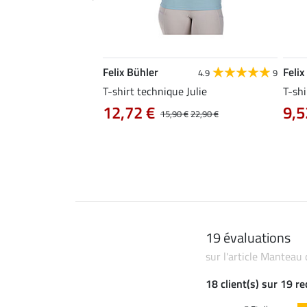
Felix Bühler
Felix
4.8
34
4.9
9
livia
T-shirt technique Julie
T-shi
12,72 €
9,5
0 €
19,90 €
15,90 €
22,90 €
19 évaluations
sur l'article Manteau
18 client(s) sur 19 r