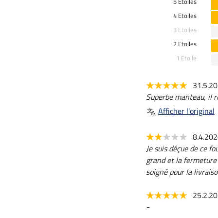
5 Etoiles
4 Etoiles
3 Etoiles
2 Etoiles
1 Etoile
31.5.2
Superbe manteau, il r
Afficher l'original
8.4.20
Je suis déçue de ce fo
grand et la fermeture 
soigné pour la livrai
25.2.2
-