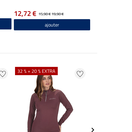
12,72 €
15,90 €
19,90 €
ajouter
32 % + 20 % EXTRA
20 % + 20 % EXTR