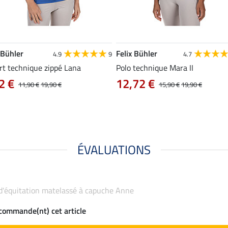
 Bühler
Felix Bühler
4.9
9
4.7
rt technique zippé Lana
Polo technique Mara II
2 €
12,72 €
11,90 €
19,90 €
15,90 €
19,90 €
ÉVALUATIONS
 d'équitation matelassé à capuche Anne
ecommande(nt) cet article