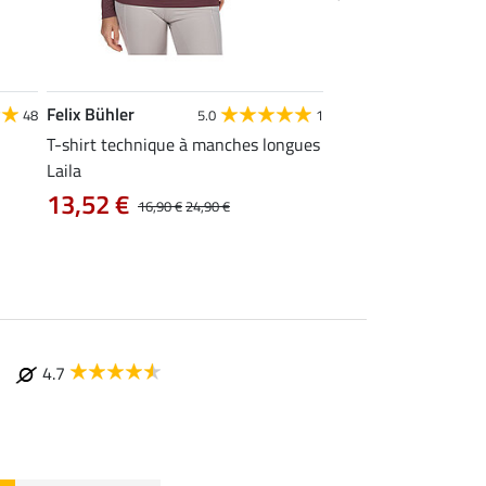
Felix Bühler
Felix Bühler
48
5.0
1
4
T-shirt technique à manches longues
Polo technique Olivi
Laila
12,72 €
15,90 €
19
13,52 €
16,90 €
24,90 €
4.7