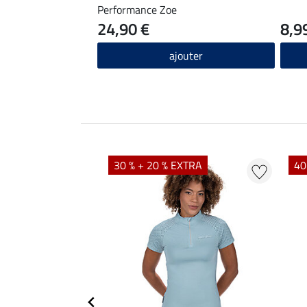
Performance Zoe
24,90 €
8,9
ajouter
EXTRA
30 % + 20 % EXTRA
40