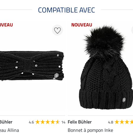
COMPATIBLE AVEC
UVEAU
NOUVEAU
 Bühler
Felix Bühler
4.6
14
4.8
au Allina
Bonnet à pompon Inke