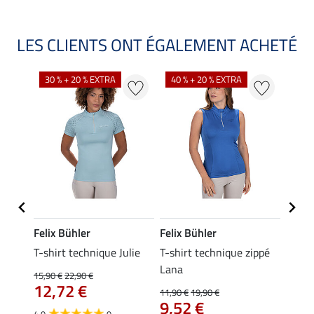
LES CLIENTS ONT ÉGALEMENT ACHETÉ
30 % + 20 % EXTRA
40 % + 20 % EXTRA
20 %
Felix Bühler
Felix Bühler
Felix
essa
T-shirt technique Julie
T-shirt technique zippé
Polo 
Lana
15,90 €
22,90 €
15,90 
12,72 €
12,
11,90 €
19,90 €
9,52 €
4.9
9
4.7